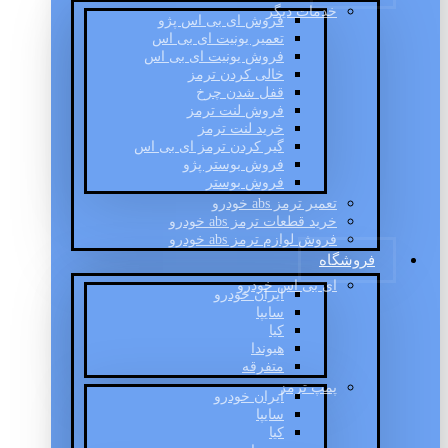
خدمات دیگر
فروش ای بی اس پژو
تعمیر یونیت ای بی اس
فروش یونیت ای بی اس
خالی کردن ترمز
قفل شدن چرخ
فروش لنت ترمز
خرید لنت ترمز
گیر کردن ترمز ای بی اس
فروش بوستر پژو
فروش بوستر
تعمیر ترمز abs خودرو
خرید قطعات ترمز abs خودرو
فروش لوازم ترمز abs خودرو
فروشگاه
ای بی اس خودرو
ایران خودرو
سایپا
کیا
هیوندا
متفرقه
پمپ ترمز
ایران خودرو
سایپا
کیا