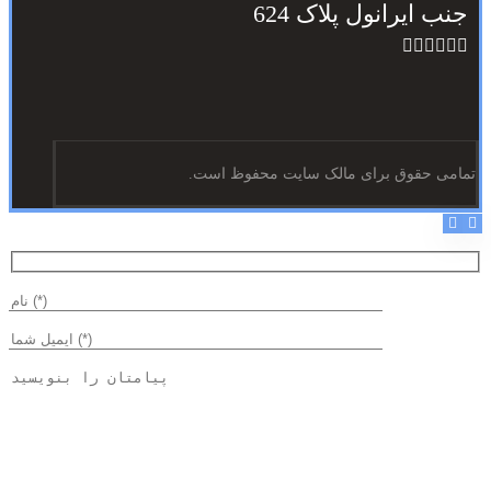
جنب ایرانول پلاک 624
تمامی حقوق برای مالک سایت محفوظ است.