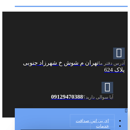
تهران م شوش خ شهرزاد جنوبی
آدرس دفتر ما
پلاک 624
09129470388
آیا سوالی دارید؟
ای بی اس صداقت
خدمات