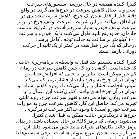
کنترل‌کننده همیشه در حال بررسی سنسورهای سرعت
است و به‌ دنبال کاهش سرعت در چرخ‌ها می‌گردد. در واقع
دقیقاً قبل از قفل شدن یک چرخ‌، کاهش سرعت شدیدی در
آن اتفاق می‌افتد. در این شرایط، سرعت توقف چرخ در برابر
سرعت توقف خودرو بسیار سریع‌تر است. در شرایط مناسب
جاده‌ای، حدود پنج ثانیه‌ طول می‌کشد تا یک خودرو با سرعت
۱۰۰ کیلومتر بر ساعت به حالت توقف کامل برسد؛
درحالی‌که یک چرخ قفل‌شده در کمتر از یک ثانیه از حرکت
دورانی بازمی‌ایستد.
کنترل‌کنند‌ه سیستم ضد قفل به واسطه‌ی برنامه‌ریزی خاصی
که شده است، آگاهی دارد که چنین کاهش سرعت در زمان
کم غیر ممکن است؛ بنابراین تا جایی که افزایش شتاب و
دوران در آن چرخ به وجود بیاید، از فشار ترمز کم می‌کند.
سپس بلافاصله فشار را زیاد می‌کند تا دوباره کاهش شتاب و
دوران در آن چرخ اتفاق بیافتد. کنترل‌کننده این اعمال را با
سرعت زیادی انجام می‌دهد و تغییر سرعت چرخ، روند ثابتی
تجربه می‌کند. حاصل این‌ کار، کاهش سرعت چرخ به موازات
سرعت خودرو است؛ با وجود حداکثر سرعت ترمزگیری،
چرخ‌ها تا نزدیک‌ترین حالت ممکن به قفل شدن کنترل
می‌شوند. زمانی که ترمز ABS در حال استفاده باشد، در پدال
ترمز حالت تکان‌های ضربان مانند حس می‌شود. دلیل این
امر باز و بسته شدن سریع سوپاپ‌ها است. برخی سیستم‌ها تا
۱۵ بار در ثانیه می‌توانند سوپاپ‌ها را باز و بسته کنند.