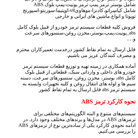
شامل بوستر ترمز پمپ ترمز یونیت-پمپ بلوک ABS
شامل کیاسِراتو،کادنزا-موهاویv8-اوپتیما-سورنتو-اسپورتج
تویوتا و انواع ماشین های ایرانی و خارجی
فروش کلیه قطعات سیستم ترمز خودرو از قبیل بلوک کامل
abs_یونیت،پمپ،بوستر،مخزن روغن،سنسورهای سرعت
و….
قابل ارسال به تمام نقاط کشور درخدمت تعمیرکاران محترم
و مصرف کنندگان عزیز می باشیم.
آماده همکاری در زمینه تهیه و توزیع قطعات سیستم ترمز
خودرو های داخلی و وارداتی سبک، قطعاتی از قبیل بلوک
کامل abs، بوستر، مخزن روغن، سنسورهای سرعت، دسته
سیم ها و لوله های انتقال روغن و کلیه تجهیزات وابسته به
سیستم ترمز abs قابل ارسال به تمام نقاط کشور
نحوه‌ کارکرد ترمز ABS
سیستم‌های متنوع و البته الگوریتم‌های مختلفی برای
ترمزهای ABS در مدل‌ها و برندهای مختلف وجود دارد. در
ادامه نحوه‌ی کارکرد یکی از ساده‌ترین نوع از ترمزهای ABS
را بررسی می‌کنیم.