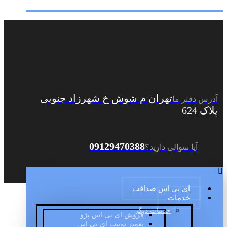
تهران م شوش خ شهرزاد جنوبی
آدرس دفتر ما
پلاک 624
09129470388
آیا سوالی دارید؟
ای بی اس صداقت
خدمات
خدمات دیگر
فروش ای بی اس پژو
تعمیر یونیت ای بی اس