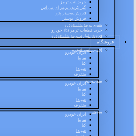
خرید لنت ترمز
گیر کردن ترمز ای بی اس
فروش بوستر پژو
فروش بوستر
تعمیر ترمز abs خودرو
خرید قطعات ترمز abs خودرو
فروش لوازم ترمز abs خودرو
فروشگاه
ای بی اس خودرو
ایران خودرو
سایپا
کیا
هیوندا
متفرقه
پمپ ترمز
ایران خودرو
سایپا
کیا
هیوندا
متفرقه
یونیت
ایران خودرو
سایپا
کیا
هیوندا