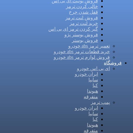
فروش یونیت ای بی اس
خالی کردن ترمز
قفل شدن چرخ
فروش لنت ترمز
خرید لنت ترمز
گیر کردن ترمز ای بی اس
فروش بوستر پژو
فروش بوستر
تعمیر ترمز abs خودرو
خرید قطعات ترمز abs خودرو
فروش لوازم ترمز abs خودرو
فروشگاه
ای بی اس خودرو
ایران خودرو
سایپا
کیا
هیوندا
متفرقه
پمپ ترمز
ایران خودرو
سایپا
کیا
هیوندا
متفرقه