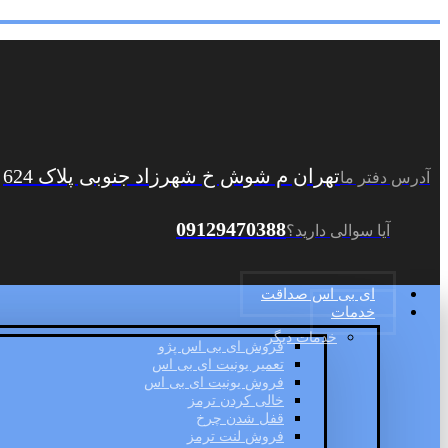
تهران م شوش خ شهرزاد جنوبی پلاک 624
آدرس دفتر ما
09129470388
آیا سوالی دارید؟
ای بی اس صداقت
خدمات
خدمات دیگر
فروش ای بی اس پژو
تعمیر یونیت ای بی اس
فروش یونیت ای بی اس
خالی کردن ترمز
قفل شدن چرخ
فروش لنت ترمز