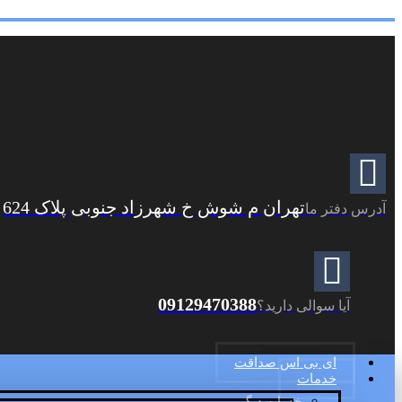
تهران م شوش خ شهرزاد جنوبی پلاک 624
آدرس دفتر ما
09129470388
آیا سوالی دارید؟
ای بی اس صداقت
خدمات
خدمات دیگر