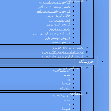
فروش ای بی اس پژو
تعمیر یونیت ای بی اس
فروش یونیت ای بی اس
خالی کردن ترمز
قفل شدن چرخ
فروش لنت ترمز
خرید لنت ترمز
گیر کردن ترمز ای بی اس
فروش بوستر پژو
فروش بوستر
تعمیر ترمز abs خودرو
خرید قطعات ترمز abs خودرو
فروش لوازم ترمز abs خودرو
فروشگاه
ای بی اس خودرو
ایران خودرو
سایپا
کیا
هیوندا
متفرقه
پمپ ترمز
ایران خودرو
سایپا
کیا
هیوندا