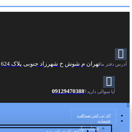
تهران م شوش خ شهرزاد جنوبی پلاک 624
آدرس دفتر ما
09129470388
آیا سوالی دارید؟
ای بی اس صداقت
خدمات
خدمات دیگر
فروش ای بی اس پژو