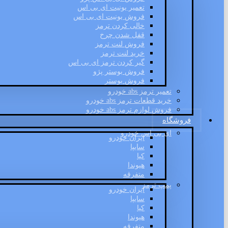
تعمیر یونیت ای بی اس
فروش یونیت ای بی اس
خالی کردن ترمز
قفل شدن چرخ
فروش لنت ترمز
خرید لنت ترمز
گیر کردن ترمز ای بی اس
فروش بوستر پژو
فروش بوستر
تعمیر ترمز abs خودرو
خرید قطعات ترمز abs خودرو
فروش لوازم ترمز abs خودرو
فروشگاه
ای بی اس خودرو
ایران خودرو
سایپا
کیا
هیوندا
متفرقه
پمپ ترمز
ایران خودرو
سایپا
کیا
هیوندا
متفرقه