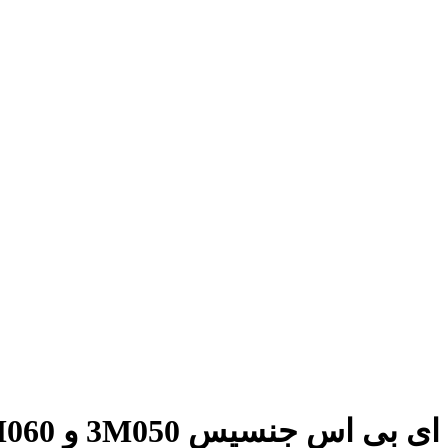
ای بی اس جنسیس 3M050 و 3M060