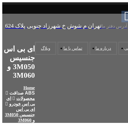
تهران م شوش خ شهرزاد جنوبی پلاک 624
آدرس دفتر ما
ای بی اس
ی
درباره ما
تماس با ما
وبلاگ
جنسیس
3M050 و
3M060
Home
محصولات
ای
بی اس خودرو
ای بی اس
جنسیس 3M050
و 3M060