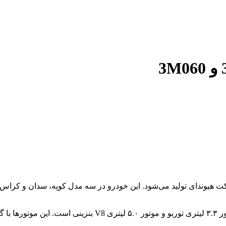
دای تولید می‌شود. این خودرو در سه مدل کوپه، سدان و کراس او
جنسیس دارای موتورهای قدرتمندی مانند موتور ۲.۰ لیتری توربو،