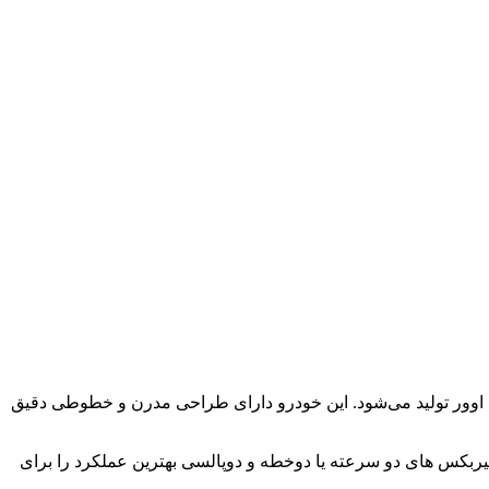
ور تولید می‌شود. این خودرو دارای طراحی مدرن و خطوطی دقیق
 موتور ۳.۳ لیتری توربو و موتور ۵.۰ لیتری V8 بنزینی است. این موتورها با گیربکس های دو سرعته یا دوخطه و دوپالسی بهترین عملکرد را برای