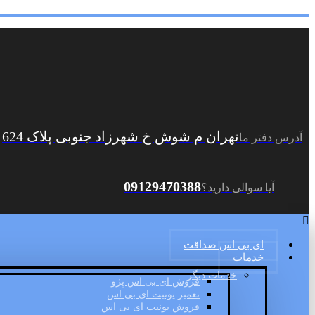
تهران م شوش خ شهرزاد جنوبی پلاک 624
آدرس دفتر ما
09129470388
آیا سوالی دارید؟
ای بی اس صداقت
خدمات
خدمات دیگر
فروش ای بی اس پژو
تعمیر یونیت ای بی اس
فروش یونیت ای بی اس