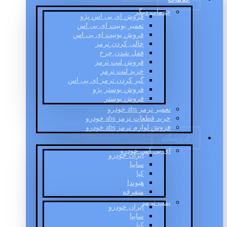
خدمات دیگر
فروش ای بی اس پژو
تعمیر یونیت ای بی اس
فروش یونیت ای بی اس
خالی کردن ترمز
قفل شدن چرخ
فروش لنت ترمز
خرید لنت ترمز
گیر کردن ترمز ای بی اس
فروش بوستر پژو
فروش بوستر
تعمیر ترمز abs خودرو
خرید قطعات ترمز abs خودرو
فروش لوازم ترمز abs خودرو
فروشگاه
ای بی اس خودرو
ایران خودرو
سایپا
کیا
هیوندا
متفرقه
پمپ ترمز
ایران خودرو
سایپا
کیا