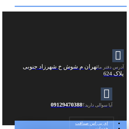
تهران م شوش خ شهرزاد جنوبی
آدرس دفتر ما
پلاک 624
09129470388
آیا سوالی دارید؟
ای بی اس صداقت
خدمات