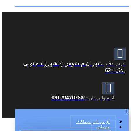
تهران م شوش خ شهرزاد جنوبی
آدرس دفتر ما
پلاک 624
09129470388
آیا سوالی دارید؟
ای بی اس صداقت
خدمات