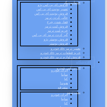
خدمات دیگر
فروش ای بی اس پژو
تعمیر یونیت ای بی اس
فروش یونیت ای بی اس
خالی کردن ترمز
قفل شدن چرخ
فروش لنت ترمز
خرید لنت ترمز
گیر کردن ترمز ای بی اس
فروش بوستر پژو
فروش بوستر
تعمیر ترمز abs خودرو
خرید قطعات ترمز abs خودرو
فروش لوازم ترمز abs خودرو
فروشگاه
ای بی اس خودرو
ایران خودرو
سایپا
کیا
هیوندا
متفرقه
پمپ ترمز
ایران خودرو
سایپا
کیا