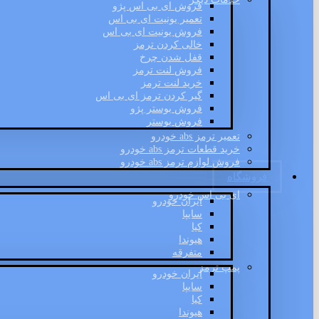
فروش ای بی اس پژو
تعمیر یونیت ای بی اس
فروش یونیت ای بی اس
خالی کردن ترمز
قفل شدن چرخ
فروش لنت ترمز
خرید لنت ترمز
گیر کردن ترمز ای بی اس
فروش بوستر پژو
فروش بوستر
تعمیر ترمز abs خودرو
خرید قطعات ترمز abs خودرو
فروش لوازم ترمز abs خودرو
فروشگاه
ای بی اس خودرو
ایران خودرو
سایپا
کیا
هیوندا
متفرقه
پمپ ترمز
ایران خودرو
سایپا
کیا
هیوندا