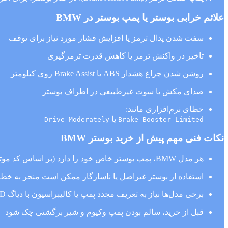
علائم خرابی بوستر یا پمپ بوستر در BMW
سفت شدن پدال ترمز یا افزایش فشار مورد نیاز برای توقف
تاخیر در واکنش ترمز یا کاهش قدرت ترمزگیری
روشن شدن چراغ هشدار ABS یا Brake Assist روی کیلومتر
صدای مکش یا سوت غیرطبیعی در اطراف بوستر
خطای نرم‌افزاری مانند:
یا
Drive Moderately
Brake Booster Limited
نکات فنی مهم پیش از خرید بوستر BMW
هر مدل BMW، پمپ بوستر خاص خود را دارد (بر اساس کد موتور، سال ساخت و کد شاسی)
استفاده از بوستر غیراصل یا ناسازگار ممکن است منجر به خطاهای دائمی و
برخی مدل‌ها نیاز به تعریف مجدد پمپ یا کالیبراسیون با دیاگ ISTA/D دارند
قبل از خرید، سالم بودن پمپ وکیوم و شیر برگشتی چک شود