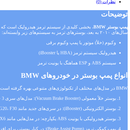
نظرات (0)
توضیحات
پمپ بوستر BMW
، بخشی کلیدی از سیستم ترمز هیدرولیک است که با ت
سال‌های ۲۰۱۰ به بعد، بوسترهای ترمز به سیستم‌های زیر وابسته‌اند:
وکیوم (خلأ) موتور یا پمپ وکیوم برقی
هیدرولیک سیستم ترمز (HBA یا iBooster)
سیستم ABS و ESP هماهنگ با یونیت ترمز
انواع پمپ بوستر در خودروهای BMW
BMW در مدل‌های مختلف از تکنولوژی‌های متنوعی بهره گرفته است:
بوستر خلأ معمولی (Vacuum Brake Booster): مدل‌های سری 3 قدیمی مانند E46، E36
بوستر الکترونیکی (iBooster): در سری‌های جدید مانند G30، G20، F30
بوستر هیدرولیکی با یونیت ABS یکپارچه: در مدل‌هایی مانند X5، X6 و 740i
پمپ کمکی ترمز (Brake Assist Pump): در کنار بوستر، برای افزایش فشار ترمز در ترمزگیری‌های اضطراری