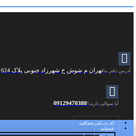
تهران م شوش خ شهرزاد جنوبی پلاک 624
آدرس دفتر ما
09129470388
آیا سوالی دارید؟
ای بی اس صداقت
خدمات
خدمات دیگر