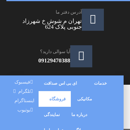
آدرس دفتر ما
تهران م شوش خ شهرزاد
جنوبی پلاک 624
آیا سوالی دارید؟
09129470388
فیسبوک
خدمات
ای بی اس صداقت
تلگرام
مکانیکی
فروشگاه
اینستاگرام
یوتیوب
درباره ما
نمایندگی