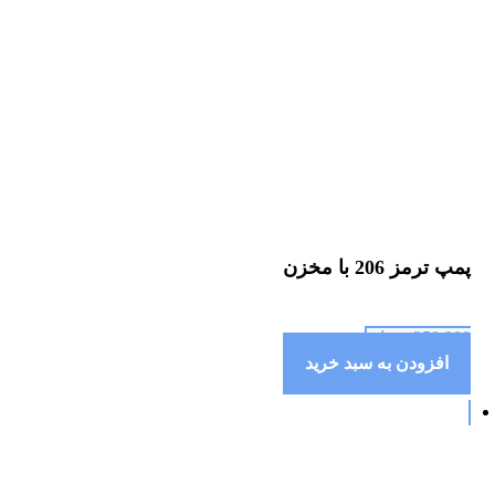
پمپ ترمز 206 با مخزن
250,000
تومان
افزودن به سبد خرید