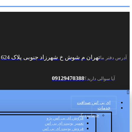
تهران م شوش خ شهرزاد جنوبی پلاک 624
آدرس دفتر ما
09129470388
آیا سوالی دارید؟
ای بی اس صداقت
خدمات
خدمات دیگر
فروش ای بی اس پژو
تعمیر یونیت ای بی اس
فروش یونیت ای بی اس