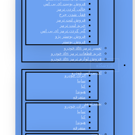
فروش یونیت ای بی اس
خالی کردن ترمز
قفل شدن چرخ
فروش لنت ترمز
خرید لنت ترمز
گیر کردن ترمز ای بی اس
فروش بوستر پژو
فروش بوستر
تعمیر ترمز abs خودرو
خرید قطعات ترمز abs خودرو
فروش لوازم ترمز abs خودرو
فروشگاه
ای بی اس خودرو
ایران خودرو
سایپا
کیا
هیوندا
متفرقه
پمپ ترمز
ایران خودرو
سایپا
کیا
هیوندا
متفرقه
یونیت