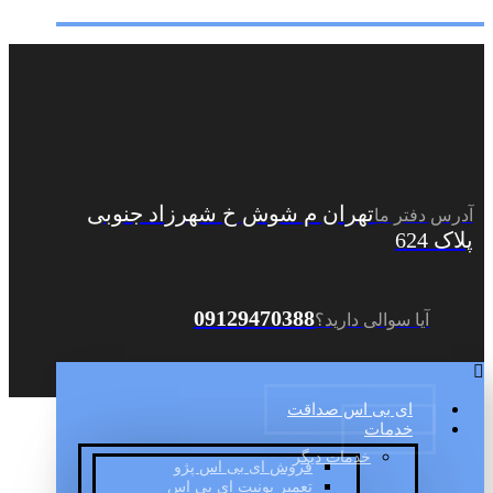
تهران م شوش خ شهرزاد جنوبی
آدرس دفتر ما
پلاک 624
09129470388
آیا سوالی دارید؟
ای بی اس صداقت
خدمات
خدمات دیگر
فروش ای بی اس پژو
تعمیر یونیت ای بی اس