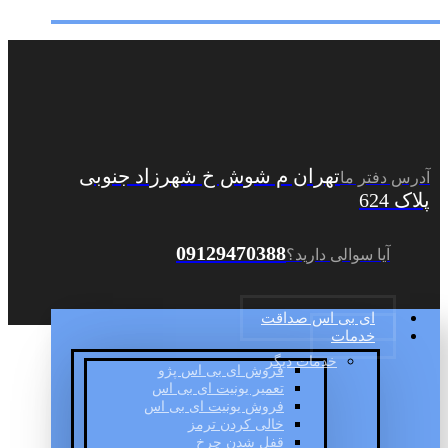
تهران م شوش خ شهرزاد جنوبی
آدرس دفتر ما
پلاک 624
09129470388
آیا سوالی دارید؟
ای بی اس صداقت
خدمات
خدمات دیگر
فروش ای بی اس پژو
تعمیر یونیت ای بی اس
فروش یونیت ای بی اس
خالی کردن ترمز
قفل شدن چرخ