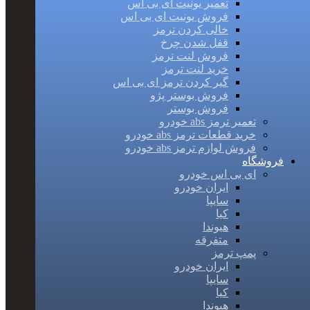
تعمیر یونیت ای بی اس
فروش یونیت ای بی اس
خالی کردن ترمز
قفل شدن چرخ
فروش لنت ترمز
خرید لنت ترمز
گیر کردن ترمز ای بی اس
فروش بوستر پژو
فروش بوستر
تعمیر ترمز abs خودرو
خرید قطعات ترمز abs خودرو
فروش لوازم ترمز abs خودرو
فروشگاه
ای بی اس خودرو
ایران خودرو
سایپا
کیا
هیوندا
متفرقه
پمپ ترمز
ایران خودرو
سایپا
کیا
هیوندا