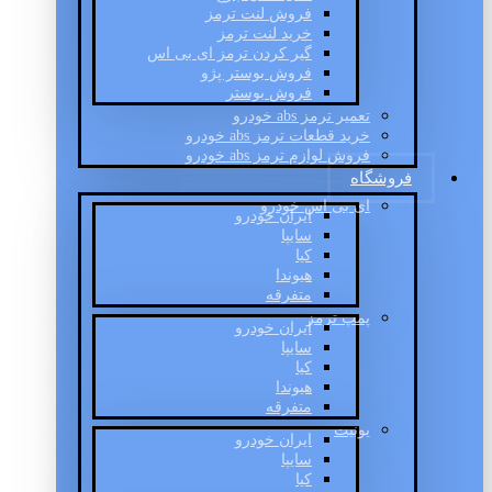
فروش لنت ترمز
خرید لنت ترمز
گیر کردن ترمز ای بی اس
فروش بوستر پژو
فروش بوستر
تعمیر ترمز abs خودرو
خرید قطعات ترمز abs خودرو
فروش لوازم ترمز abs خودرو
فروشگاه
ای بی اس خودرو
ایران خودرو
سایپا
کیا
هیوندا
متفرقه
پمپ ترمز
ایران خودرو
سایپا
کیا
هیوندا
متفرقه
یونیت
ایران خودرو
سایپا
کیا