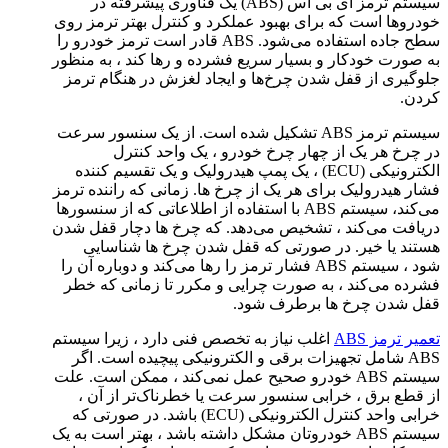
سیستم ترمز ای بی اس (ABS) یک فناوری پیشرفته در
خودروها است که برای بهبود عملکرد و کنترل بهتر ترمز روی
سطح جاده استفاده می‌شود. ABS قادر است ترمز خودرو را
به صورت خودکار و بسیار سریع فشرده و رها کند ، به منظور
جلوگیری از قفل شدن چرخ‌ها و ایجاد لغزش در هنگام ترمز
کردن.
سیستم ترمز ABS تشکیل شده است. از یک سنسور سرعت
در چرخ هر یک از چهار چرخ خودرو ، یک واحد کنترل
الکترونیکی (ECU) ، یک پمپ هیدرولیک و یک تقسیم کننده
فشار هیدرولیک برای هر یک از چرخ ها. زمانی که راننده ترمز
می‌کند، سیستم ABS با استفاده از اطلاعاتی که از سنسورها
دریافت می‌کند ، تشخیص می‌دهد. که چرخ ها دچار قفل شدن
هستند یا خیر. در صورتی که قفل شدن چرخ ها شناسایی
شود ، سیستم ABS فشار ترمز را رها می‌کند و دوباره آن را
فشرده می‌کند ، به صورت چرایی و مکرر تا زمانی که خطر
قفل شدن چرخ ها برطرف شود.
تعمیر ترمز ABS
اغلب نیاز به تخصص فنی دارد ، زیرا سیستم
ABS شامل تجهیزات برقی و الکترونیکی پیچیده است. اگر
سیستم ABS خودرو صحیح عمل نمی‌کند ، ممکن است. علت
از قطع برق ، خرابی سنسور سرعت یا خطرناک‌تر از آن ،
خرابی واحد کنترل الکترونیکی (ECU) باشد. در صورتی که
سیستم ABS خودروتان مشکل داشته باشد ، بهتر است به یک