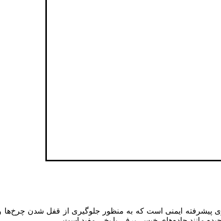
 قفل (ABS – Anti-lock Braking System) یک فناوری پیشرفته ایمنی است که به منظور جلوگیر
ده مانند جاده‌های خیس، برفی یا یخی مفید است.