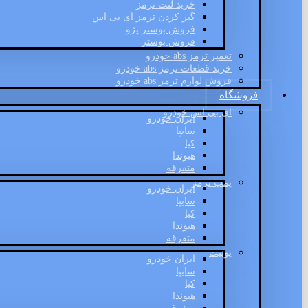
خرید لنت ترمز
گیر کردن ترمز ای بی اس
فروش بوستر پژو
فروش بوستر
تعمیر ترمز abs خودرو
خرید قطعات ترمز abs خودرو
فروش لوازم ترمز abs خودرو
فروشگاه
ای بی اس خودرو
ایران خودرو
سایپا
کیا
هیوندا
متفرقه
پمپ ترمز
ایران خودرو
سایپا
کیا
هیوندا
متفرقه
یونیت
ایران خودرو
سایپا
کیا
هیوندا