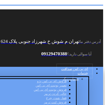
تهران م شوش خ شهرزاد جنوبی پلاک 624
آدرس دفتر ما
09129470388
آیا سوالی دارید؟
ای بی اس صداقت
خدمات
خدمات دیگر
فروش ای بی اس پژو
تعمیر یونیت ای بی اس
فروش یونیت ای بی اس
خالی کردن ترمز
قفل شدن چرخ
فروش لنت ترمز