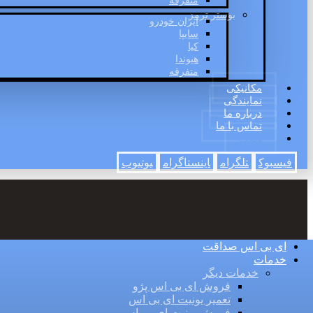
متفرقه
بوستر ترمز
ایران خودرو
سایپا
کیا
هیوندا
متفرقه
مکانیکی
نمایندگی
درباره ما
تماس با ما
وبلاگ
فیسبوک
تلگرام
اینستاگرام
یوتیوب
ای بی اس صداقت
خدمات
خدمات دیگر
فروش ای بی اس پژو
تعمیر یونیت ای بی اس
فروش یونیت ای بی اس