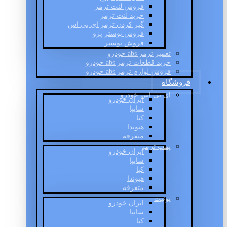
فروش لنت ترمز
خرید لنت ترمز
گیر کردن ترمز ای بی اس
فروش بوستر پژو
فروش بوستر
تعمیر ترمز abs خودرو
خرید قطعات ترمز abs خودرو
فروش لوازم ترمز abs خودرو
فروشگاه
ای بی اس خودرو
ایران خودرو
سایپا
کیا
هیوندا
متفرقه
پمپ ترمز
ایران خودرو
سایپا
کیا
هیوندا
متفرقه
یونیت
ایران خودرو
سایپا
کیا