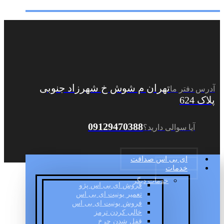
تهران م شوش خ شهرزاد جنوبی
آدرس دفتر ما
پلاک 624
09129470388
آیا سوالی دارید؟
ای بی اس صداقت
خدمات
خدمات دیگر
فروش ای بی اس پژو
تعمیر یونیت ای بی اس
فروش یونیت ای بی اس
خالی کردن ترمز
قفل شدن چرخ