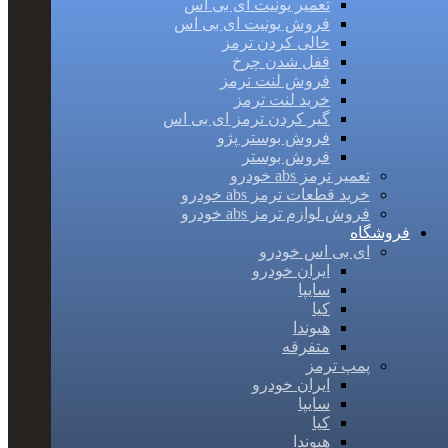
تعمیر یونیت ای بی اس
فروش یونیت ای بی اس
خالی کردن ترمز
قفل شدن چرخ
فروش لنت ترمز
خرید لنت ترمز
گیر کردن ترمز ای بی اس
فروش بوستر پژو
فروش بوستر
تعمیر ترمز abs خودرو
خرید قطعات ترمز abs خودرو
فروش لوازم ترمز abs خودرو
فروشگاه
ای بی اس خودرو
ایران خودرو
سایپا
کیا
هیوندا
متفرقه
پمپ ترمز
ایران خودرو
سایپا
کیا
هیوندا