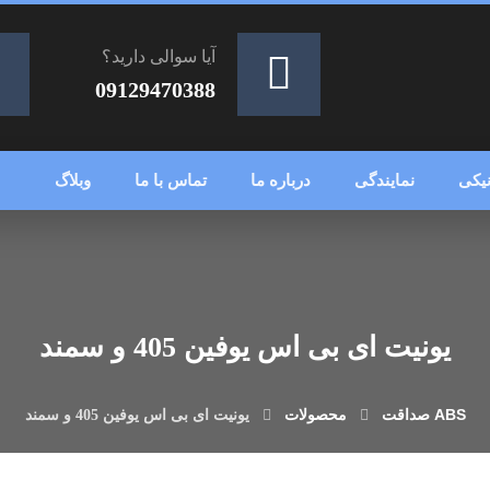
آیا سوالی دارید؟
09129470388
یکی
نمایندگی
درباره ما
تماس با ما
وبلاگ
یونیت ای بی اس یوفین 405 و سمند
محصولات
یونیت ای بی اس یوفین 405 و سمند