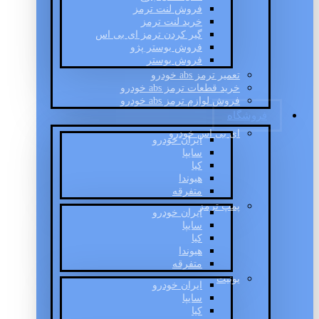
فروش لنت ترمز
خرید لنت ترمز
گیر کردن ترمز ای بی اس
فروش بوستر پژو
فروش بوستر
تعمیر ترمز abs خودرو
خرید قطعات ترمز abs خودرو
فروش لوازم ترمز abs خودرو
فروشگاه
ای بی اس خودرو
ایران خودرو
سایپا
کیا
هیوندا
متفرقه
پمپ ترمز
ایران خودرو
سایپا
کیا
هیوندا
متفرقه
یونیت
ایران خودرو
سایپا
کیا