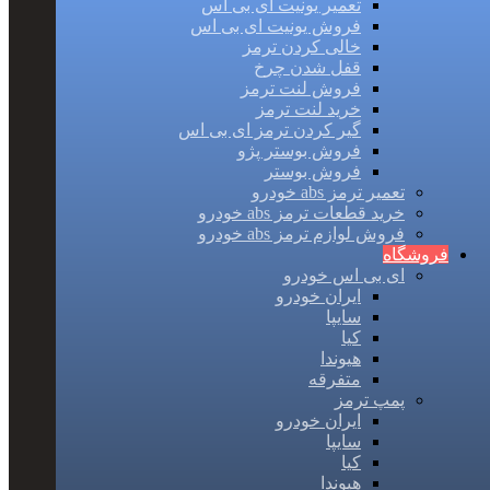
تعمیر یونیت ای بی اس
فروش یونیت ای بی اس
خالی کردن ترمز
قفل شدن چرخ
فروش لنت ترمز
خرید لنت ترمز
گیر کردن ترمز ای بی اس
فروش بوستر پژو
فروش بوستر
تعمیر ترمز abs خودرو
خرید قطعات ترمز abs خودرو
فروش لوازم ترمز abs خودرو
فروشگاه
ای بی اس خودرو
ایران خودرو
سایپا
کیا
هیوندا
متفرقه
پمپ ترمز
ایران خودرو
سایپا
کیا
هیوندا