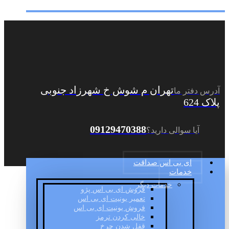
تهران م شوش خ شهرزاد جنوبی
آدرس دفتر ما
پلاک 624
09129470388
آیا سوالی دارید؟
ای بی اس صداقت
خدمات
خدمات دیگر
فروش ای بی اس پژو
تعمیر یونیت ای بی اس
فروش یونیت ای بی اس
خالی کردن ترمز
قفل شدن چرخ