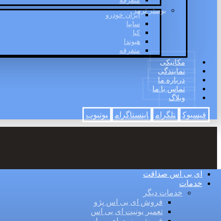
متفرقه
بوستر ترمز
ایران خودرو
سایپا
کیا
هیوندا
متفرقه
مکانیکی
نمایندگی
درباره ما
تماس با ما
وبلاگ
فیسبوک
تلگرام
اینستاگرام
یوتیوب
ای بی اس صداقت
خدمات
خدمات دیگر
فروش ای بی اس پژو
تعمیر یونیت ای بی اس
فروش یونیت ای بی اس