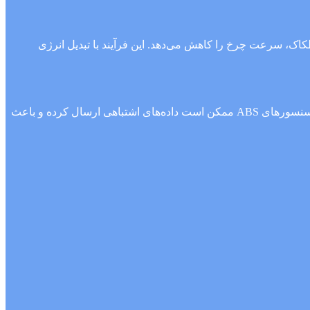
اک، سرعت چرخ را کاهش می‌دهد. این فرآیند با تبدیل انرژی
سیستم ABS (ترمز ضد قفل) برای عملکرد صحیح، نیاز به چرخش یکنواخت دیسک ترمز دارد. اگر دیسک تاب بردارد یا ضخامت آن کم شود، سنسورهای ABS ممکن است داده‌های اشتباهی ارسال کرده و باعث