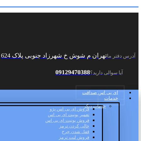
تهران م شوش خ شهرزاد جنوبی پلاک 624
آدرس دفتر ما
09129470388
آیا سوالی دارید؟
ای بی اس صداقت
خدمات
خدمات دیگر
فروش ای بی اس پژو
تعمیر یونیت ای بی اس
فروش یونیت ای بی اس
خالی کردن ترمز
قفل شدن چرخ
فروش لنت ترمز