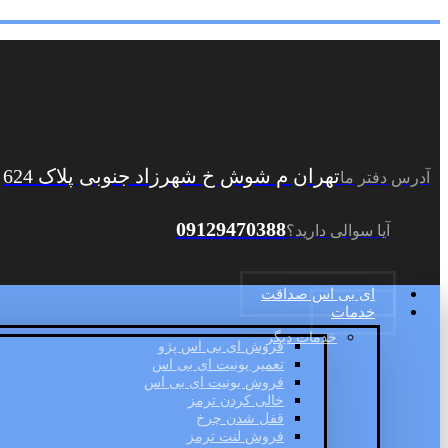
تهران م شوش خ شهرزاد جنوبی پلاک 624
آدرس دفتر ما
09129470388
آیا سوالی دارید؟
ای بی اس صداقت
خدمات
خدمات دیگر
فروش ای بی اس پژو
تعمیر یونیت ای بی اس
فروش یونیت ای بی اس
خالی کردن ترمز
قفل شدن چرخ
فروش لنت ترمز