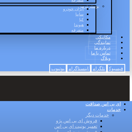
متفرقه
بوستر ترمز
ایران خودرو
سایپا
کیا
هیوندا
متفرقه
مکانیکی
نمایندگی
درباره ما
تماس با ما
وبلاگ
فیسبوک
تلگرام
اینستاگرام
یوتیوب
ای بی اس صداقت
خدمات
خدمات دیگر
فروش ای بی اس پژو
تعمیر یونیت ای بی اس
فروش یونیت ای بی اس