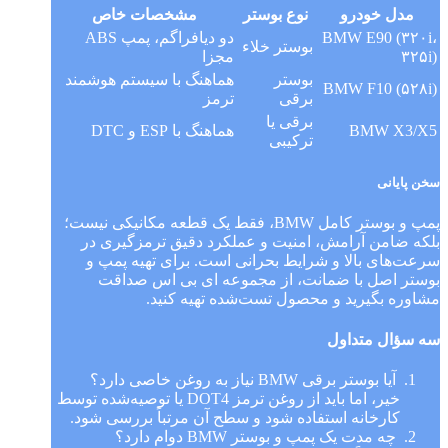
مدل خودرو
نوع بوستر
مشخصات خاص
BMW E90 (۳۲۰i،
دو دیافراگم، پمپ ABS
بوستر خلاء
۳۲۵i)
مجزا
بوستر
هماهنگ با سیستم هوشمند
BMW F10 (۵۲۸i)
برقی
ترمز
برقی یا
BMW X3/X5
هماهنگ با ESP و DTC
ترکیبی
سخن پایانی
پمپ و بوستر کامل BMW، فقط یک قطعه مکانیکی نیست؛
بلکه ضامن آرامش، امنیت و عملکرد دقیق ترمزگیری در
سرعت‌های بالا و شرایط بحرانی است. برای تهیه پمپ و
بوستر اصل با ضمانت، از مجموعه ای بی اس صداقت
مشاوره بگیرید و محصول تست‌شده تهیه کنید.
سه سؤال متداول
آیا بوستر برقی BMW نیاز به روغن خاصی دارد؟
خیر، اما باید از روغن ترمز DOT4 یا توصیه‌شده توسط
کارخانه استفاده شود و سطح آن مرتباً بررسی شود.
چه مدت یک پمپ و بوستر BMW دوام دارد؟