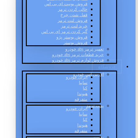
فروش یونیت ای بی اس
خالی کردن ترمز
قفل شدن چرخ
فروش لنت ترمز
خرید لنت ترمز
گیر کردن ترمز ای بی اس
فروش بوستر پژو
فروش بوستر
تعمیر ترمز abs خودرو
خرید قطعات ترمز abs خودرو
فروش لوازم ترمز abs خودرو
فروشگاه
ای بی اس خودرو
ایران خودرو
سایپا
کیا
هیوندا
متفرقه
پمپ ترمز
ایران خودرو
سایپا
کیا
هیوندا
متفرقه
یونیت