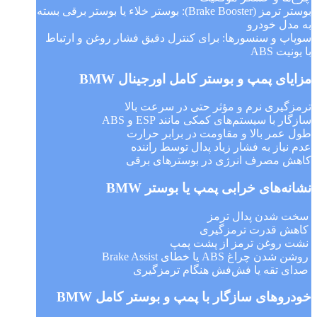
بوستر ترمز (Brake Booster): بوستر خلاء یا بوستر برقی بسته
به مدل خودرو
سوپاپ و سنسورها: برای کنترل دقیق فشار روغن و ارتباط
با یونیت ABS
مزایای پمپ و بوستر کامل اورجینال BMW
ترمزگیری نرم و مؤثر حتی در سرعت بالا
سازگار با سیستم‌های کمکی مانند ESP و ABS
طول عمر بالا و مقاومت در برابر حرارت
عدم نیاز به فشار زیاد پدال توسط راننده
کاهش مصرف انرژی در بوسترهای برقی
نشانه‌های خرابی پمپ یا بوستر BMW
سخت شدن پدال ترمز
کاهش قدرت ترمزگیری
نشت روغن ترمز از پشت پمپ
روشن شدن چراغ ABS یا خطای Brake Assist
صدای تقه یا فش‌فش هنگام ترمزگیری
خودروهای سازگار با پمپ و بوستر کامل BMW