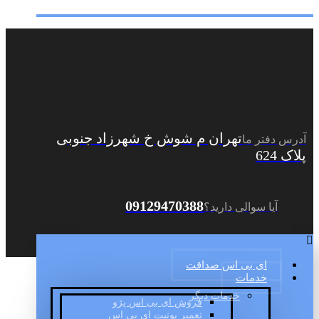
تهران م شوش خ شهرزاد جنوبی
آدرس دفتر ما
پلاک 624
09129470388
آیا سوالی دارید؟
ای بی اس صداقت
خدمات
خدمات دیگر
فروش ای بی اس پژو
تعمیر یونیت ای بی اس