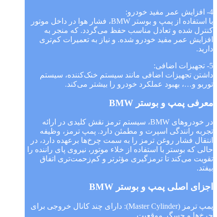
4- افزایش عمر مفید خودرو:
با استفاده از پمپ و بوستر BMW، فشار هوا در داخل موتور
کنترل شده و تعادل مناسب حفظ می‌گردد. که منجر به
افزایش عمر مفید خودرو شده. و نیاز به تعمیرات کم‌تری
دارید.
5- تجهیزات اضافی:
داشتن تجهیزات اضافی مانند سیستم خنک‌کننده، سیستم
توربو و…، بهبود عملکرد خودرو را بیشتر می‌کند.
معرفی پمپ و بوستر BMW
در خودروهای BMW، سیستم ترمز نقش کلیدی در ارائه
تجربه رانندگی اسپرت و مطمئن دارد. پمپ ترمز، وظیفه
انتقال فشار روغن ترمز را به سمت چرخ‌ها برعهده دارد، در
حالی که بوستر با استفاده از خلاء موتور، نیروی پای راننده را
تقویت می‌کند تا ترمزگیری مؤثرتر و کم‌زحمت‌تری اتفاق
بیفتد.
اجزای اصلی پمپ و بوستر BMW
پمپ ترمز (Master Cylinder): دارای چند کانال خروجی برای
چرخ‌ها و حسگر موقعیت