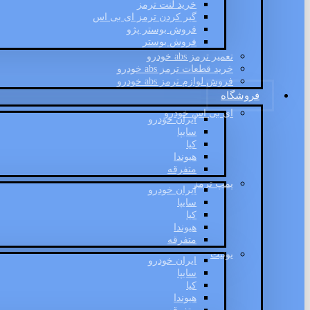
خرید لنت ترمز
گیر کردن ترمز ای بی اس
فروش بوستر پژو
فروش بوستر
تعمیر ترمز abs خودرو
خرید قطعات ترمز abs خودرو
فروش لوازم ترمز abs خودرو
فروشگاه
ای بی اس خودرو
ایران خودرو
سایپا
کیا
هیوندا
متفرقه
پمپ ترمز
ایران خودرو
سایپا
کیا
هیوندا
متفرقه
یونیت
ایران خودرو
سایپا
کیا
هیوندا