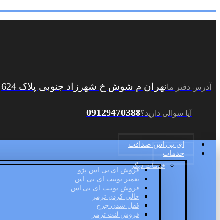
تهران م شوش خ شهرزاد جنوبی پلاک 624
آدرس دفتر ما
09129470388
آیا سوالی دارید؟
ای بی اس صداقت
خدمات
خدمات دیگر
فروش ای بی اس پژو
تعمیر یونیت ای بی اس
فروش یونیت ای بی اس
خالی کردن ترمز
قفل شدن چرخ
فروش لنت ترمز