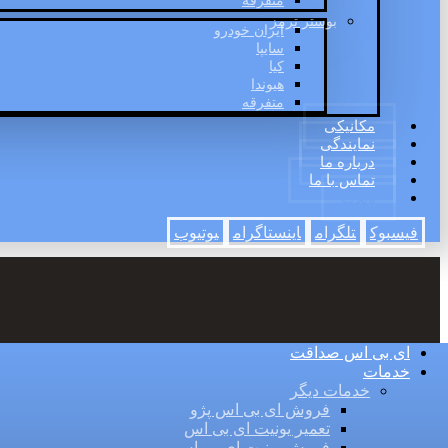
متفرقه
بوستر ترمز
ایران خودرو
سایپا
کیا
هیوندا
متفرقه
مکانیکی
نمایندگی
درباره ما
تماس با ما
وبلاگ
فیسبوک
تلگرام
اینستاگرام
یوتیوب
ای بی اس صداقت
خدمات
خدمات دیگر
فروش ای بی اس پژو
تعمیر یونیت ای بی اس
فروش یونیت ای بی اس