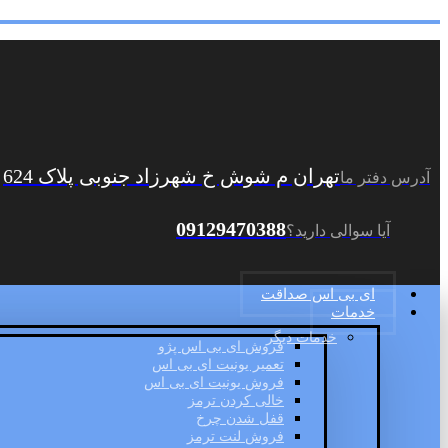
تهران م شوش خ شهرزاد جنوبی پلاک 624
آدرس دفتر ما
09129470388
آیا سوالی دارید؟
ای بی اس صداقت
خدمات
خدمات دیگر
فروش ای بی اس پژو
تعمیر یونیت ای بی اس
فروش یونیت ای بی اس
خالی کردن ترمز
قفل شدن چرخ
فروش لنت ترمز