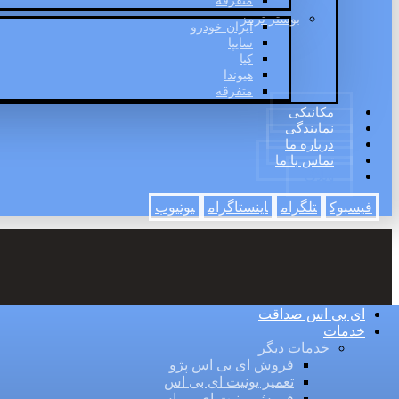
متفرقه
بوستر ترمز
ایران خودرو
سایپا
کیا
هیوندا
متفرقه
مکانیکی
نمایندگی
درباره ما
تماس با ما
وبلاگ
فیسبوک
تلگرام
اینستاگرام
یوتیوب
ای بی اس صداقت
خدمات
خدمات دیگر
فروش ای بی اس پژو
تعمیر یونیت ای بی اس
فروش یونیت ای بی اس