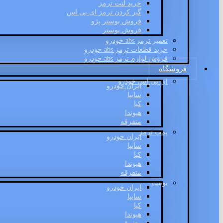
خرید لنت ترمز
گیر کردن ترمز ای بی اس
فروش بوستر پژو
فروش بوستر
تعمیر ترمز abs خودرو
خرید قطعات ترمز abs خودرو
فروش لوازم ترمز abs خودرو
فروشگاه
ای بی اس خودرو
ایران خودرو
سایپا
کیا
هیوندا
متفرقه
پمپ ترمز
ایران خودرو
سایپا
کیا
هیوندا
متفرقه
یونیت
ایران خودرو
سایپا
کیا
هیوندا