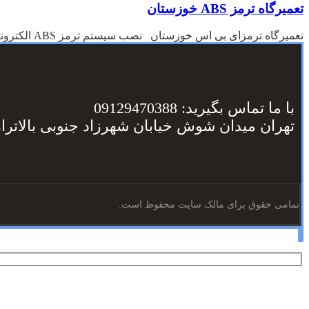
تعمیرگاه ترمز ABS خوزستان
تعمیرگاه ترمزای بی اس خوزستان نصب سيستم ترمز ABS الكترونيكي كمك مي كند تا: 1-ايمني خود وماشين خود را ...
با ما تماس بگیرید: 09129470388
تهران میدان شوش خیابان شهرزاد جنوبی بالاترا
تمامی حقوق برای مالک سایت محفوظ است.