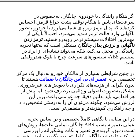
اگر هنگام رانندگی با خودروی چانگان، به‌خصوص در
سرعت‌های پایین یا هنگام توقف پشت چراغ قرمز، احساس
کرده‌اید که پدال ترمز زیر پای شما می‌لرزد یا خودرو به‌طور
ناگهانی وارد حالت ترمز شدید می‌شود، احتمالاً با یکی از
مهم‌ترین اختلالات سیستم ترمز روبه‌رو هستید.
ترمز زدن
ناگهانی و لرزش پدال چانگان
مشکلی است که نه‌تنها تجربه
رانندگی را مختل می‌کند، بلکه می‌تواند نشانه‌ای از ایراد در
سیستم ABS، سنسورهای سرعت چرخ یا بلوک هیدرولیکی
باشد.
در چنین شرایطی بسیاری از مالکان خودرو به‌دنبال یک مرکز
تخصصی برای
تعمیر ای بی اس چانگان با ضمانت
هستند تا
بدون نگرانی از هزینه‌های تکراری یا تعویض‌های غیرضروری،
مشکل به‌صورت اصولی و دائمی برطرف شود. اما پیش از
هر اقدامی، باید بدانیم دقیقاً چه عواملی باعث بروز این
لرزش می‌شود، چگونه می‌توان آن را به‌درستی تشخیص داد
و چه راهکاری کم‌هزینه‌تر و منطقی‌تر است.
در این مقاله، با نگاهی کاملاً تخصصی و بر اساس تجربه
عملی تعمیر سیستم ABS چانگان، تمامی علت‌ها، روش‌های
تست دقیق، گزینه‌های تعمیر و نکات پیشگیرانه را بررسی
می‌کنیم تا بتوانید با آگاهی کامل تصمیم بگیرید و ایمنی خودرو