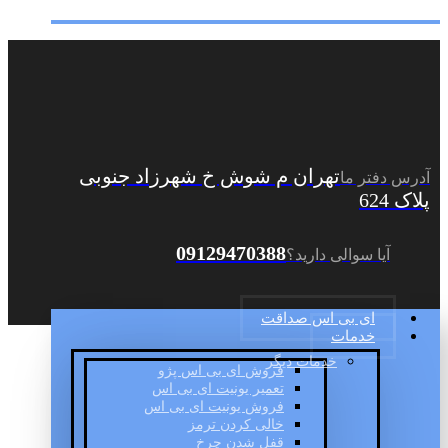
تهران م شوش خ شهرزاد جنوبی
آدرس دفتر ما
پلاک 624
09129470388
آیا سوالی دارید؟
ای بی اس صداقت
خدمات
خدمات دیگر
فروش ای بی اس پژو
تعمیر یونیت ای بی اس
فروش یونیت ای بی اس
خالی کردن ترمز
قفل شدن چرخ