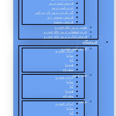
فروش لنت ترمز
خرید لنت ترمز
گیر کردن ترمز ای بی اس
فروش بوستر پژو
فروش بوستر
تعمیر ترمز abs خودرو
خرید قطعات ترمز abs خودرو
فروش لوازم ترمز abs خودرو
فروشگاه
ای بی اس خودرو
ایران خودرو
سایپا
کیا
هیوندا
متفرقه
پمپ ترمز
ایران خودرو
سایپا
کیا
هیوندا
متفرقه
یونیت
ایران خودرو
سایپا
کیا