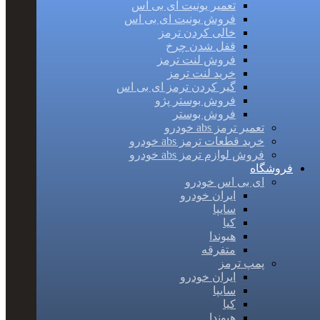
تعمیر یونیت ای بی اس
فروش یونیت ای بی اس
خالی کردن ترمز
قفل شدن چرخ
فروش لنت ترمز
خرید لنت ترمز
گیر کردن ترمز ای بی اس
فروش بوستر پژو
فروش بوستر
تعمیر ترمز abs خودرو
خرید قطعات ترمز abs خودرو
فروش لوازم ترمز abs خودرو
فروشگاه
ای بی اس خودرو
ایران خودرو
سایپا
کیا
هیوندا
متفرقه
پمپ ترمز
ایران خودرو
سایپا
کیا
هیوندا