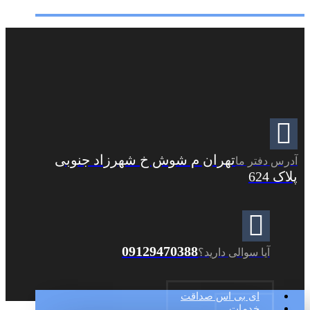
تهران م شوش خ شهرزاد جنوبی
آدرس دفتر ما
پلاک 624
09129470388
آیا سوالی دارید؟
ای بی اس صداقت
خدمات