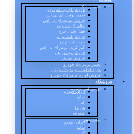
خدمات دیگر
فروش ای بی اس پژو
تعمیر یونیت ای بی اس
فروش یونیت ای بی اس
خالی کردن ترمز
قفل شدن چرخ
فروش لنت ترمز
خرید لنت ترمز
گیر کردن ترمز ای بی اس
فروش بوستر پژو
فروش بوستر
تعمیر ترمز abs خودرو
خرید قطعات ترمز abs خودرو
فروش لوازم ترمز abs خودرو
فروشگاه
ای بی اس خودرو
ایران خودرو
سایپا
کیا
هیوندا
متفرقه
پمپ ترمز
ایران خودرو
سایپا
کیا