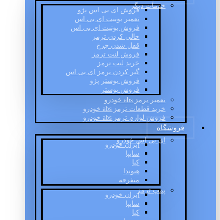
خدمات دیگر
فروش ای بی اس پژو
تعمیر یونیت ای بی اس
فروش یونیت ای بی اس
خالی کردن ترمز
قفل شدن چرخ
فروش لنت ترمز
خرید لنت ترمز
گیر کردن ترمز ای بی اس
فروش بوستر پژو
فروش بوستر
تعمیر ترمز abs خودرو
خرید قطعات ترمز abs خودرو
فروش لوازم ترمز abs خودرو
فروشگاه
ای بی اس خودرو
ایران خودرو
سایپا
کیا
هیوندا
متفرقه
پمپ ترمز
ایران خودرو
سایپا
کیا