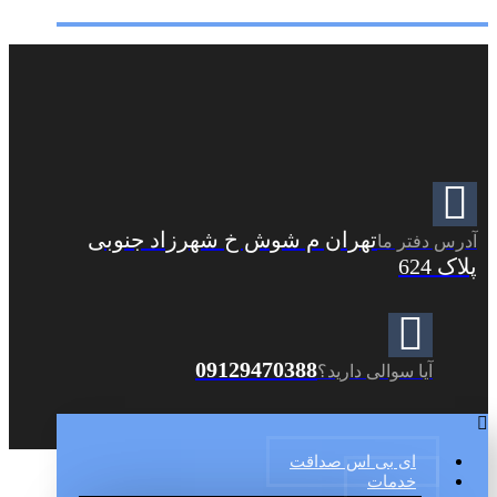
تهران م شوش خ شهرزاد جنوبی
آدرس دفتر ما
پلاک 624
09129470388
آیا سوالی دارید؟
ای بی اس صداقت
خدمات