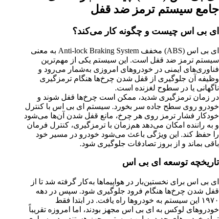
جامع سیستم ترمز ضد قفل
ای بی اس چیست و چگونه کار می‌کند؟
ای بی اس
(ABS)
مخفف
Anti-lock Braking System
به معنی
سیستم ترمز ضد قفل است. این سیستم یکی از مهم‌ترین
فناوری‌های ایمنی در خودروهای امروزی به‌شمار می‌رود و
وظیفه آن جلوگیری از قفل شدن چرخ‌ها هنگام ترمزگیری
ناگهانی یا در سطوح لغزنده است
.
در زمان ترمزگیری شدید، ممکن است چرخ‌ها قفل شوند و
خودرو روی سطح جاده سر بخورد. سیستم ای بی اس با کنترل
خودکار فشار ترمز روی هر چرخ، مانع قفل شدن آن‌ها می‌شود
و به راننده امکان می‌دهد هم‌زمان با ترمزگیری، کنترل فرمان
را حفظ کند. این ویژگی باعث می‌شود خودرو در مسیر خود
باقی بماند و از بروز تصادفات جلوگیری شود
.
تاریخچه توسعه ای بی اس
ای بی اس برای نخستین‌بار در هواپیماها به‌کار گرفته شد تا از
قفل شدن چرخ‌ها هنگام فرود جلوگیری شود. سپس در دهه
۱۹۷۰
این سیستم به خودروها راه یافت. در ابتدا فقط
خودروهای لوکس به ای بی اس مجهز بودند، اما امروزه تقریباً
تمام خودروهای جدید به این سیستم مجهز هستند و در بسیاری