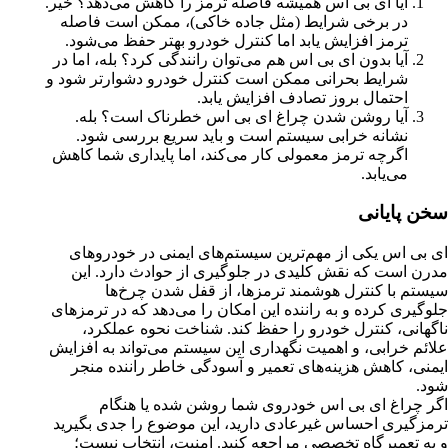
آیا ای بی اس همیشه فاصله ترمز را کاهش می‌دهد؟
خیر.
در برخی شرایط (مثل جاده خاکی)، ممکن است فاصله
ترمز افزایش یابد اما کنترل خودرو بهتر حفظ می‌شود
.
آیا بدون ای بی اس هم می‌توان رانندگی کرد؟
بله، اما در
شرایط بحرانی ممکن است کنترل خودرو دشوارتر شود و
احتمال بروز تصادف افزایش یابد
.
آیا روشن شدن چراغ ای بی اس خطرناک است؟
بله.
نشانه خرابی سیستم است و باید سریع بررسی شود.
اگرچه ترمز معمولی کار می‌کند، اما پایداری شما کاهش
می‌یابد
.
سخن پایانی
ای بی اس یکی از مهم‌ترین سیستم‌های ایمنی در خودروهای
مدرن است که نقش کلیدی در جلوگیری از حوادث دارد. این
سیستم با کنترل هوشمند ترمزها، از قفل شدن چرخ‌ها
جلوگیری کرده و به راننده این امکان را می‌دهد که در ترمزهای
ناگهانی، کنترل خودرو را حفظ کند. شناخت نحوه عملکرد،
علائم خرابی، و اهمیت نگهداری این سیستم می‌تواند به افزایش
ایمنی، کاهش هزینه‌های تعمیر و آسودگی خاطر راننده منجر
شود
.
اگر چراغ ای بی اس خودروی شما روشن شده یا هنگام
ترمزگیری احساس غیرعادی دارید، این موضوع را جدی بگیرید
و به تعمیرگاه تخصصی مراجعه کنید. امنیت، انتخاب نیست؛