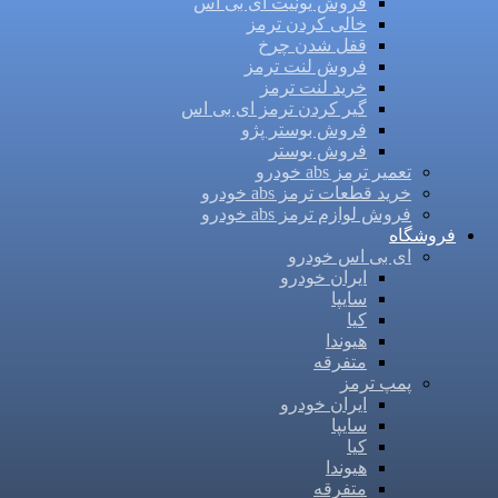
فروش یونیت ای بی اس
خالی کردن ترمز
قفل شدن چرخ
فروش لنت ترمز
خرید لنت ترمز
گیر کردن ترمز ای بی اس
فروش بوستر پژو
فروش بوستر
تعمیر ترمز abs خودرو
خرید قطعات ترمز abs خودرو
فروش لوازم ترمز abs خودرو
فروشگاه
ای بی اس خودرو
ایران خودرو
سایپا
کیا
هیوندا
متفرقه
پمپ ترمز
ایران خودرو
سایپا
کیا
هیوندا
متفرقه