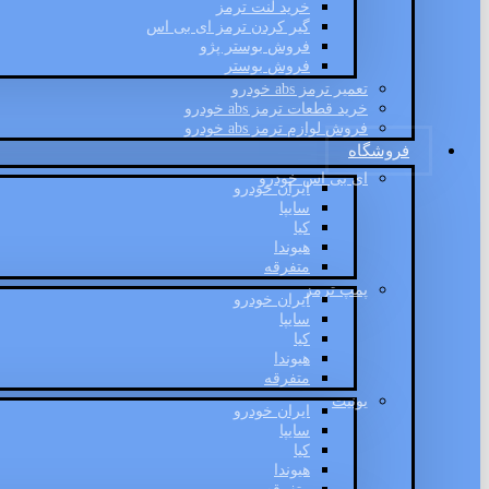
خرید لنت ترمز
گیر کردن ترمز ای بی اس
فروش بوستر پژو
فروش بوستر
تعمیر ترمز abs خودرو
خرید قطعات ترمز abs خودرو
فروش لوازم ترمز abs خودرو
فروشگاه
ای بی اس خودرو
ایران خودرو
سایپا
کیا
هیوندا
متفرقه
پمپ ترمز
ایران خودرو
سایپا
کیا
هیوندا
متفرقه
یونیت
ایران خودرو
سایپا
کیا
هیوندا