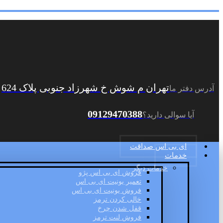
تهران م شوش خ شهرزاد جنوبی پلاک 624
آدرس دفتر ما
09129470388
آیا سوالی دارید؟
ای بی اس صداقت
خدمات
خدمات دیگر
فروش ای بی اس پژو
تعمیر یونیت ای بی اس
فروش یونیت ای بی اس
خالی کردن ترمز
قفل شدن چرخ
فروش لنت ترمز