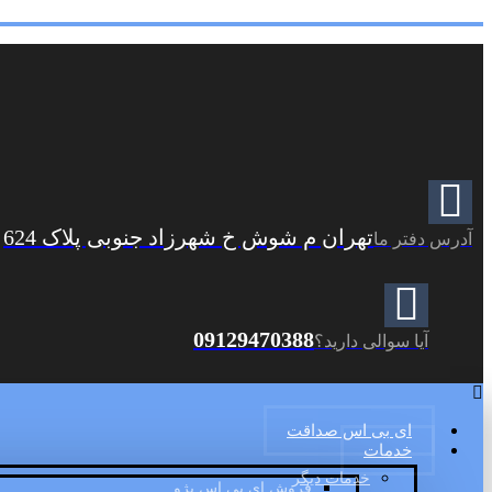
تهران م شوش خ شهرزاد جنوبی پلاک 624
آدرس دفتر ما
09129470388
آیا سوالی دارید؟
ای بی اس صداقت
خدمات
خدمات دیگر
فروش ای بی اس پژو