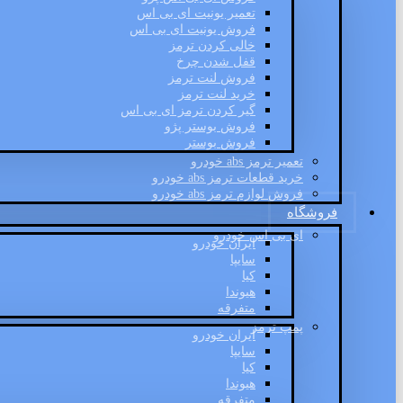
تعمیر یونیت ای بی اس
فروش یونیت ای بی اس
خالی کردن ترمز
قفل شدن چرخ
فروش لنت ترمز
خرید لنت ترمز
گیر کردن ترمز ای بی اس
فروش بوستر پژو
فروش بوستر
تعمیر ترمز abs خودرو
خرید قطعات ترمز abs خودرو
فروش لوازم ترمز abs خودرو
فروشگاه
ای بی اس خودرو
ایران خودرو
سایپا
کیا
هیوندا
متفرقه
پمپ ترمز
ایران خودرو
سایپا
کیا
هیوندا
متفرقه