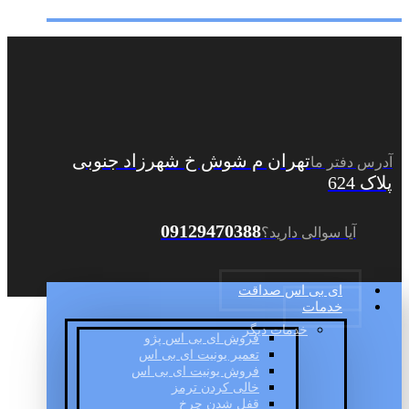
تهران م شوش خ شهرزاد جنوبی
آدرس دفتر ما
پلاک 624
09129470388
آیا سوالی دارید؟
ای بی اس صداقت
خدمات
خدمات دیگر
فروش ای بی اس پژو
تعمیر یونیت ای بی اس
فروش یونیت ای بی اس
خالی کردن ترمز
قفل شدن چرخ