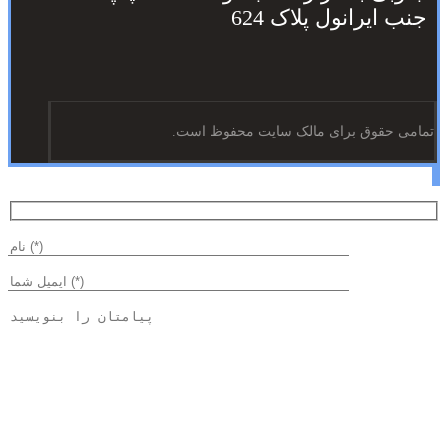
جنب ایرانول پلاک 624
تمامی حقوق برای مالک سایت محفوظ است.