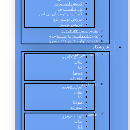
فروش لنت ترمز
خرید لنت ترمز
گیر کردن ترمز ای بی اس
فروش بوستر پژو
فروش بوستر
تعمیر ترمز abs خودرو
خرید قطعات ترمز abs خودرو
فروش لوازم ترمز abs خودرو
فروشگاه
ای بی اس خودرو
ایران خودرو
سایپا
کیا
هیوندا
متفرقه
پمپ ترمز
ایران خودرو
سایپا
کیا
هیوندا
متفرقه
یونیت
ایران خودرو
سایپا
کیا