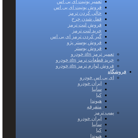
تعمیر یونیت ای بی اس
فروش یونیت ای بی اس
خالی کردن ترمز
قفل شدن چرخ
فروش لنت ترمز
خرید لنت ترمز
گیر کردن ترمز ای بی اس
فروش بوستر پژو
فروش بوستر
تعمیر ترمز abs خودرو
خرید قطعات ترمز abs خودرو
فروش لوازم ترمز abs خودرو
فروشگاه
ای بی اس خودرو
ایران خودرو
سایپا
کیا
هیوندا
متفرقه
پمپ ترمز
ایران خودرو
سایپا
کیا
هیوندا