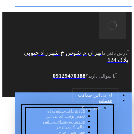
تهران م شوش خ شهرزاد جنوبی
آدرس دفتر ما
پلاک 624
09129470388
آیا سوالی دارید؟
ای بی اس صداقت
خدمات
خدمات دیگر
فروش ای بی اس پژو
تعمیر یونیت ای بی اس
فروش یونیت ای بی اس
خالی کردن ترمز
قفل شدن چرخ