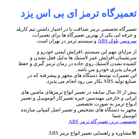
تعمیرگاه ترمز ای بی اس یزد
تعمیرگاه تخصصی ترمز صداقت با در اختیار داشتن تیم کاربلد
و حرفه ایی یکی از بهترین تعمیرگاه ها برای تعمیرات،
سرویس بلوک ABS
و سیستم ترمز در تهران است.
از مزاياي مهم اين سيستم ،افزايش ايمني خودرو و
سرنشينان،افزايش عمر لاستيك ها بدليل قفل نشدن و
كشيده نشدن لاستيك روي جاده در زمان ترمز گيري و حفظ
فرمان پذيري خودرو مي باشد.
این تعمیرات توسط دستگاه های مجهز و پیشرفته که در
صنایع تولید ABS بکار می رود انجام می پذیرد.
بیش از 20 سال سابقه در تعمیر انواع ترمزهای ماشین های
ایرانی و خارجی مهندسین خبره تعمیرکار اتوموبیـل و تعمیر
انـواع ترمز به صورت تخصصی
مجهز به دستگاه های تشخیص و تعمیر اصل کمپانی سازنده
اتومبیل شما
تخصصی ترین تعمیرگاه ترمز ABS
🛠مشاوره و راهنمایی تعمیر انواع ترمز ABS