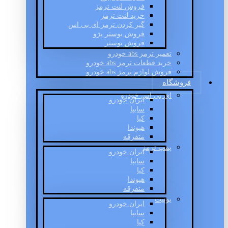
فروش لنت ترمز
خرید لنت ترمز
گیر کردن ترمز ای بی اس
فروش بوستر پژو
فروش بوستر
تعمیر ترمز abs خودرو
خرید قطعات ترمز abs خودرو
فروش لوازم ترمز abs خودرو
فروشگاه
ای بی اس خودرو
ایران خودرو
سایپا
کیا
هیوندا
متفرقه
پمپ ترمز
ایران خودرو
سایپا
کیا
هیوندا
متفرقه
یونیت
ایران خودرو
سایپا
کیا