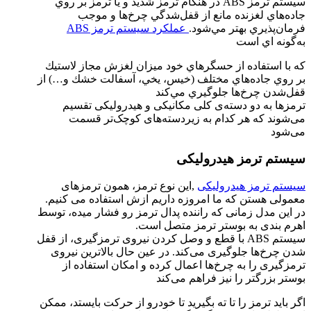
سيستم ترمز ABS در هنگام ترمز شديد و يا ترمز بر روي
جاده‌هاي لغزنده مانع از قفل‌شدگي چرخ‌ها و موجب
فرمان‌پذيري بهتر مي‌شود.
عملكرد سيستم ترمز ABS
به‌گونه اي است
كه با استفاده از حسگرهاي خود ميزان لغزش مجاز لاستيك
بر روي جاده‌هاي مختلف (خيس، يخي، آسفالت خشك و…) از
قفل‌شدن چرخ‌ها جلوگيري مي‌كند
ترمزها به دو دسته‌ی کلی مکانیکی و هیدرولیکی تقسیم
می‌شوند که هر کدام به زیردسته‌های کوچک‌تر قسمت
می‌شود
سیستم ترمز هیدرولیکی
سیستم ترمز هیدرولیکی
,این نوع ترمز، همون ترمزهای
معمولی هستن که ما امروزه داریم ازش استفاده می کنیم.
در این مدل زمانی که راننده پدال ترمز رو فشار میده، توسط
اهرم بندی به بوستر ترمز متصل است.
سیستم ABS با قطع و وصل کردن نیروی ترمزگیری، از قفل
شدن چرخ‌ها جلوگیری می‌کند. در عین حال بالاترین نیروی
ترمزگیری را به چرخ‌ها اعمال کرده و امکان استفاده از
بوستر بزرگتر را نیز فراهم می‌کند
اگر باید ترمز را تا ته بگیرید تا خودرو از حرکت بایستد، ممکن