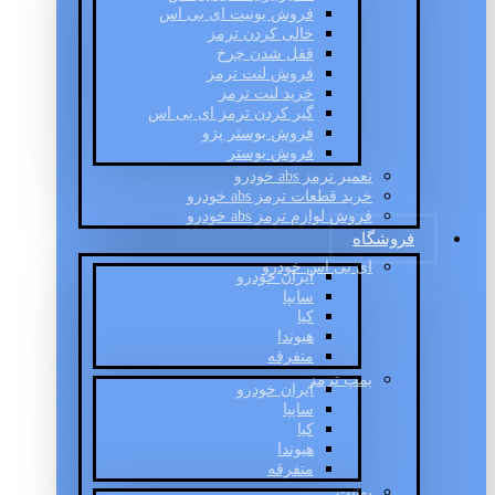
فروش یونیت ای بی اس
خالی کردن ترمز
قفل شدن چرخ
فروش لنت ترمز
خرید لنت ترمز
گیر کردن ترمز ای بی اس
فروش بوستر پژو
فروش بوستر
تعمیر ترمز abs خودرو
خرید قطعات ترمز abs خودرو
فروش لوازم ترمز abs خودرو
فروشگاه
ای بی اس خودرو
ایران خودرو
سایپا
کیا
هیوندا
متفرقه
پمپ ترمز
ایران خودرو
سایپا
کیا
هیوندا
متفرقه
یونیت