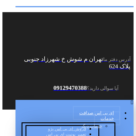
تهران م شوش خ شهرزاد جنوبی
آدرس دفتر ما
پلاک 624
09129470388
آیا سوالی دارید؟
ای بی اس صداقت
خدمات
خدمات دیگر
فروش ای بی اس پژو
تعمیر یونیت ای بی اس