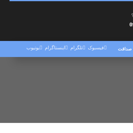
0
فیسبوک
تلگرام
اینستاگرام
یوتیوب
 صداقت