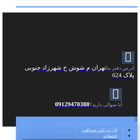
تهران م شوش خ شهرزاد جنوبی
آدرس دفتر ما
پلاک 624
09129470388
آیا سوالی دارید؟
ای بی اس صداقت
خدمات