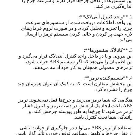
این سنسورها در داخل چرخ‌ها قرار دارند و سرعت چرخ را
اندازه‌گیری می‌کنند.
2. **واحد کنترل آنتی‌لاک**:
این واحد. اطلاعات دریافت شده. از سنسورهای سرعت
چرخ. را تجزیه و تحلیل کرده. و در صورت لزوم فرمان‌های
لازم جهت پر کردن و خالی کردن سیستم ترمز را ارسال
می‌کند.
3. **کاتالاگ سنسورها**:
این بیرونی و یا در داخل واحد کنترل آنتی‌لاک قرار می‌گیرد و
این اطمینان را می‌دهد که اگر سیستم ABS خراب شود،
ترمز‌های معمولی همچنان به کار خود ادامه می‌دهند.
4. **تقسیم‌کننده ترمز**:
این ببخشش متقارن است. که به کمک آن بتوان همزمان چند
چرخ را فشرده کرد.
هنگامی که شما ترمز می‌زنید و چرخ‌ها قفل نمی‌شوند. ترمز
ABS باعث ایجاد یک ارتعاش در دسته ترمز و کنترل فشار
ترمز می‌شود. تا چرخ‌ها به طور پیوسته چرخش کنند. و
رانندگی شما تحت کنترل باشد.
استفاده از ترمز ABS می‌تواند در جلوگیری از حوادث ناشی
از قفل چرخ‌ها و کاهش مسافت توقف خودرو تأثیرگذار باشد.