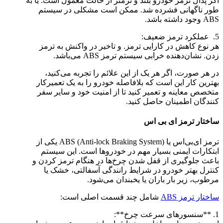
اگر پدال ترمز خودرو بلند و نرمتر از حالت معمول است. یا به
طور ناگهانی فشرده شد. ممکن است مشکلی در سیستم
ABS وجود داشته باشد.
5. عملکرد ترمز ضعیف:
هر نوع کاهش در کارایی ترمز. و تاخیر در واکنش به ترمز
زدن. نشان‌دهنده خرابی سیستم ترمز ABS می‌باشد.
در هر صورت، اگر هر یک از این علائم را تجربه می‌کنید،
بهترین کار این است که بلافاصله خودرو را به یک تعمیرکار
متخصص معاینه و تعمیر کنید تا از امنیت خود و سایر سفر
کنندگان اطمینان حاصل کنید.
ساختار ترمز ای بی اس
ترمز ای‌بی‌اس یا ABS (Anti-lock Braking System) یکی از
ابتکارات ایمنی بسیار مهم در خودروها است. این سیستم
باعث جلوگیری از قفل شدن چرخ‌ها در هنگام ترمز کردن و
کنترل بهتر خودرو در شرایط رانندگی آسفالتی، خشک یا
مرطوب، زیر بار باران یا یخبندان می‌شود.
ساختار ترمز ABS
شامل چند قسمت اصلی است:
1. **سنسورهای سرعت چرخ**: