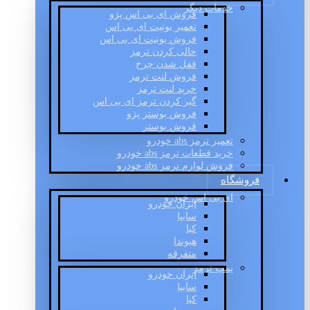
خدمات دیگر
فروش ای بی اس پژو
تعمیر یونیت ای بی اس
فروش یونیت ای بی اس
خالی کردن ترمز
قفل شدن چرخ
فروش لنت ترمز
خرید لنت ترمز
گیر کردن ترمز ای بی اس
فروش بوستر پژو
فروش بوستر
تعمیر ترمز abs خودرو
خرید قطعات ترمز abs خودرو
فروش لوازم ترمز abs خودرو
فروشگاه
ای بی اس خودرو
ایران خودرو
سایپا
کیا
هیوندا
متفرقه
پمپ ترمز
ایران خودرو
سایپا
کیا