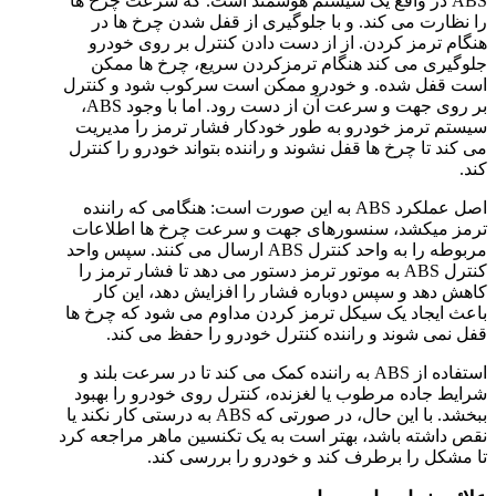
ABS در واقع یک سیستم هوشمند است. که سرعت چرخ ها
را نظارت می کند. و با جلوگیری از قفل شدن چرخ ها در
هنگام ترمز کردن. از از دست دادن کنترل بر روی خودرو
جلوگیری می کند هنگام ترمزکردن سریع، چرخ ها ممکن
است قفل شده. و خودرو ممکن است سرکوب شود و کنترل
بر روی جهت و سرعت آن از دست رود. اما با وجود ABS،
سیستم ترمز خودرو به طور خودکار فشار ترمز را مدیریت
می کند تا چرخ ها قفل نشوند و راننده بتواند خودرو را کنترل
کند.
اصل عملکرد ABS به این صورت است: هنگامی که راننده
ترمز میکشد، سنسورهای جهت و سرعت چرخ ها اطلاعات
مربوطه را به واحد کنترل ABS ارسال می کنند. سپس واحد
کنترل ABS به موتور ترمز دستور می دهد تا فشار ترمز را
کاهش دهد و سپس دوباره فشار را افزایش دهد، این کار
باعث ایجاد یک سیکل ترمز کردن مداوم می شود که چرخ ها
قفل نمی شوند و راننده کنترل خودرو را حفظ می کند.
استفاده از ABS به راننده کمک می کند تا در سرعت بلند و
شرایط جاده مرطوب یا لغزنده، کنترل روی خودرو را بهبود
ببخشد. با این حال، در صورتی که ABS به درستی کار نکند یا
نقص داشته باشد، بهتر است به یک تکنسین ماهر مراجعه کرد
تا مشکل را برطرف کند و خودرو را بررسی کند.