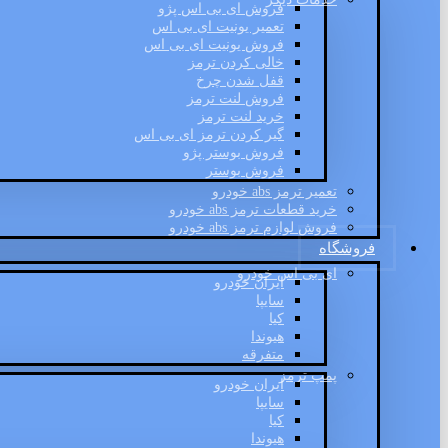
فروش ای بی اس پژو
تعمیر یونیت ای بی اس
فروش یونیت ای بی اس
خالی کردن ترمز
قفل شدن چرخ
فروش لنت ترمز
خرید لنت ترمز
گیر کردن ترمز ای بی اس
فروش بوستر پژو
فروش بوستر
تعمیر ترمز abs خودرو
خرید قطعات ترمز abs خودرو
فروش لوازم ترمز abs خودرو
فروشگاه
ای بی اس خودرو
ایران خودرو
سایپا
کیا
هیوندا
متفرقه
پمپ ترمز
ایران خودرو
سایپا
کیا
هیوندا