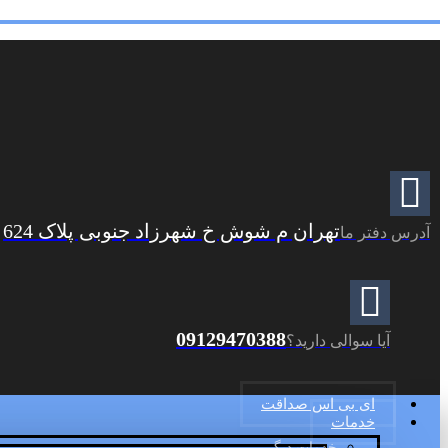
تهران م شوش خ شهرزاد جنوبی پلاک 624
آدرس دفتر ما
09129470388
آیا سوالی دارید؟
ای بی اس صداقت
خدمات
خدمات دیگر