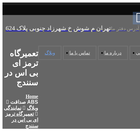
تهران م شوش خ شهرزاد جنوبی پلاک 624
آدرس دفتر ما
تعمیرگاه
ی
درباره ما
تماس با ما
وبلاگ
ترمز ای
بی اس در
سنندج
Home
وبلاگ
نمایندگی
تعمیرگاه ترمز
ای بی اس در
سنندج