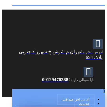
تهران م شوش خ شهرزاد جنوبی
آدرس دفتر ما
پلاک 624
09129470388
آیا سوالی دارید؟
ای بی اس صداقت
خدمات