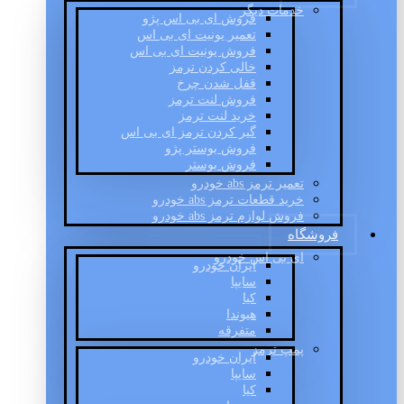
خدمات دیگر
فروش ای بی اس پژو
تعمیر یونیت ای بی اس
فروش یونیت ای بی اس
خالی کردن ترمز
قفل شدن چرخ
فروش لنت ترمز
خرید لنت ترمز
گیر کردن ترمز ای بی اس
فروش بوستر پژو
فروش بوستر
تعمیر ترمز abs خودرو
خرید قطعات ترمز abs خودرو
فروش لوازم ترمز abs خودرو
فروشگاه
ای بی اس خودرو
ایران خودرو
سایپا
کیا
هیوندا
متفرقه
پمپ ترمز
ایران خودرو
سایپا
کیا