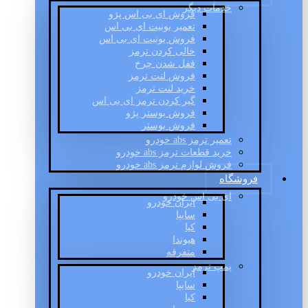
خدمات دیگر
فروش ای بی اس پژو
تعمیر یونیت ای بی اس
فروش یونیت ای بی اس
خالی کردن ترمز
قفل شدن چرخ
فروش لنت ترمز
خرید لنت ترمز
گیر کردن ترمز ای بی اس
فروش بوستر پژو
فروش بوستر
تعمیر ترمز abs خودرو
خرید قطعات ترمز abs خودرو
فروش لوازم ترمز abs خودرو
فروشگاه
ای بی اس خودرو
ایران خودرو
سایپا
کیا
هیوندا
متفرقه
پمپ ترمز
ایران خودرو
سایپا
کیا