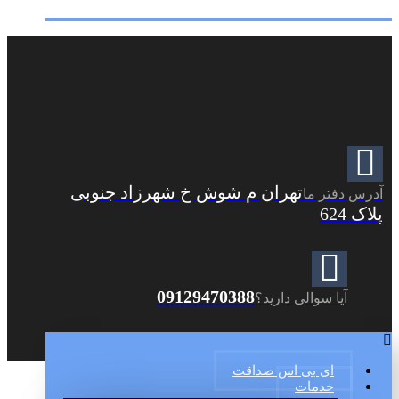
تهران م شوش خ شهرزاد جنوبی
آدرس دفتر ما
پلاک 624
09129470388
آیا سوالی دارید؟
ای بی اس صداقت
خدمات