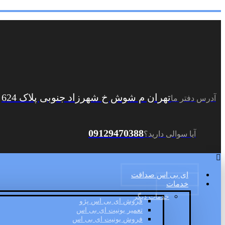
تهران م شوش خ شهرزاد جنوبی پلاک 624
آدرس دفتر ما
09129470388
آیا سوالی دارید؟
ای بی اس صداقت
خدمات
خدمات دیگر
فروش ای بی اس پژو
تعمیر یونیت ای بی اس
فروش یونیت ای بی اس