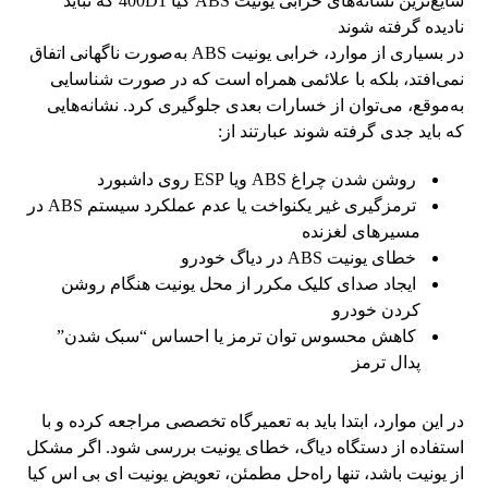
شایع‌ترین نشانه‌های خرابی یونیت ABS کیا 400D1 که نباید
نادیده گرفته شوند
در بسیاری از موارد، خرابی یونیت ABS به‌صورت ناگهانی اتفاق
نمی‌افتد، بلکه با علائمی همراه است که در صورت شناسایی
به‌موقع، می‌توان از خسارات بعدی جلوگیری کرد. نشانه‌هایی
که باید جدی گرفته شوند عبارتند از:
روشن شدن چراغ ABS ویا ESP روی داشبورد
ترمزگیری غیر یکنواخت یا عدم عملکرد سیستم ABS در
مسیرهای لغزنده
خطای یونیت ABS در دیاگ خودرو
ایجاد صدای کلیک مکرر از محل یونیت هنگام روشن
کردن خودرو
کاهش محسوس توان ترمز یا احساس “سبک شدن”
پدال ترمز
در این موارد، ابتدا باید به تعمیرگاه تخصصی مراجعه کرده و با
استفاده از دستگاه دیاگ، خطای یونیت بررسی شود. اگر مشکل
از یونیت باشد، تنها راه‌حل مطمئن، تعویض یونیت ای بی اس کیا