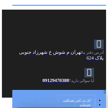
تهران م شوش خ شهرزاد جنوبی
آدرس دفتر ما
پلاک 624
09129470388
آیا سوالی دارید؟
ای بی اس صداقت
خدمات