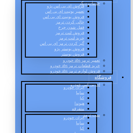
خدمات دیگر
فروش ای بی اس پژو
تعمیر یونیت ای بی اس
فروش یونیت ای بی اس
خالی کردن ترمز
قفل شدن چرخ
فروش لنت ترمز
خرید لنت ترمز
گیر کردن ترمز ای بی اس
فروش بوستر پژو
فروش بوستر
تعمیر ترمز abs خودرو
خرید قطعات ترمز abs خودرو
فروش لوازم ترمز abs خودرو
فروشگاه
ای بی اس خودرو
ایران خودرو
سایپا
کیا
هیوندا
متفرقه
پمپ ترمز
ایران خودرو
سایپا
کیا