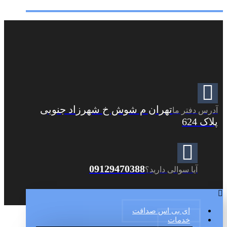
تهران م شوش خ شهرزاد جنوبی
آدرس دفتر ما
پلاک 624
09129470388
آیا سوالی دارید؟
ای بی اس صداقت
خدمات