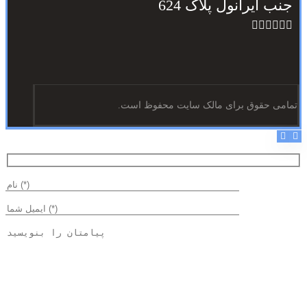
جنب ایرانول پلاک 624
تمامی حقوق برای مالک سایت محفوظ است.