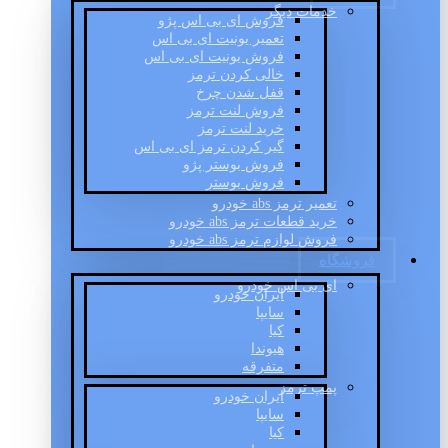
خدمات دیگر
فروش ای بی اس پژو
تعمیر یونیت ای بی اس
فروش یونیت ای بی اس
خالی کردن ترمز
قفل شدن چرخ
فروش لنت ترمز
خرید لنت ترمز
گیر کردن ترمز ای بی اس
فروش بوستر پژو
فروش بوستر
تعمیر ترمز abs خودرو
خرید قطعات ترمز abs خودرو
فروش لوازم ترمز abs خودرو
فروشگاه
ای بی اس خودرو
ایران خودرو
سایپا
کیا
هیوندا
متفرقه
پمپ ترمز
ایران خودرو
سایپا
کیا