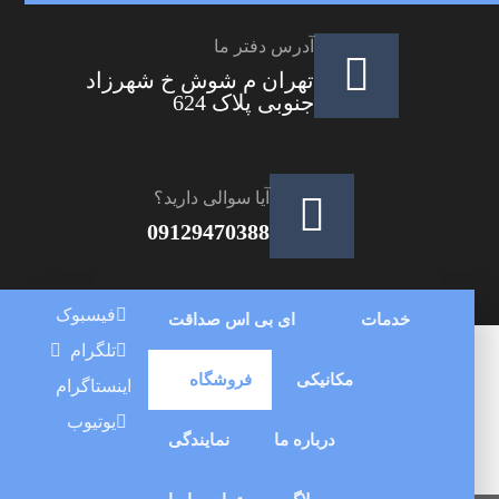
آدرس دفتر ما
تهران م شوش خ شهرزاد
جنوبی پلاک 624
آیا سوالی دارید؟
09129470388
فیسبوک
خدمات
ای بی اس صداقت
تلگرام
مکانیکی
فروشگاه
اینستاگرام
یوتیوب
درباره ما
نمایندگی