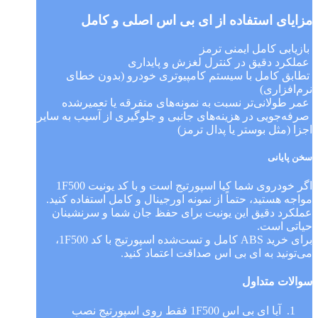
مزایای استفاده از ای بی اس اصلی و کامل
بازیابی کامل ایمنی ترمز
عملکرد دقیق در کنترل لغزش و پایداری
تطابق کامل با سیستم کامپیوتری خودرو (بدون خطای
نرم‌افزاری)
عمر طولانی‌تر نسبت به نمونه‌های متفرقه یا تعمیرشده
صرفه‌جویی در هزینه‌های جانبی و جلوگیری از آسیب به سایر
اجزا (مثل بوستر یا پدال ترمز)
سخن پایانی
اگر خودروی شما کیا اسپورتیج است و با کد یونیت 1F500
مواجه هستید، حتماً از نمونه اورجینال و کامل استفاده کنید.
عملکرد دقیق این یونیت برای حفظ جان شما و سرنشینان
حیاتی است.
برای خرید ABS کامل و تست‌شده اسپورتیج با کد 1F500،
می‌تونید به ای بی اس صداقت اعتماد کنید.
سوالات متداول
آیا ای بی اس 1F500 فقط روی اسپورتیج نصب