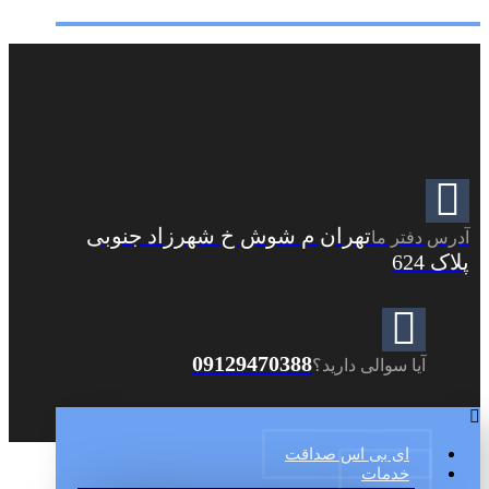
تهران م شوش خ شهرزاد جنوبی
آدرس دفتر ما
پلاک 624
09129470388
آیا سوالی دارید؟
ای بی اس صداقت
خدمات