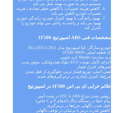
سیستم ترمز به صورت بهینه عمل می کند.
کاهش هزینه تعمیرات: با کاهش خطر تصادف، هزینه
تعمیرات خودرو کاهش می یابد.
بهبود رانندگی: با بهبود کنترل خودرو، رانندگی خودرو
بهبود می یابد و راننده به راحتی می تواند خودرو را
کنترل کند.
مشخصات فنی ABS اسپورتیج 1F500
خودرو سازگار: کیا اسپورتیج مدل 2011 تا 2015 (SL)
کد قطعه اصلی: 58920-1F500
برند سازنده: Mando کره جنوبی
اجزای کامل: یونیت ECU، بلوک هیدرولیکی، موتور پمپ،
شیرهای کنترل فشار
نقش اصلی: توزیع فشار ترمز، جلوگیری از قفل شدن
چرخ‌ها، کنترل پایداری در ترمزگیری‌های شدید
علائم خرابی ای بی اس 1F500 در اسپورتیج
روشن شدن چراغ ABS یا ESC در پشت آمپر
پیام خطا در دستگاه دیاگ (کدهای P و C خاص)
قفل شدن ناگهانی چرخ‌ها در ترمزگیری
کاهش قدرت ترمز یا بی‌ثباتی در توقف ناگهانی