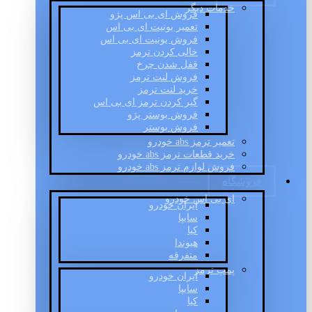
خدمات دیگر
فروش ای بی اس پژو
تعمیر یونیت ای بی اس
فروش یونیت ای بی اس
خالی کردن ترمز
قفل شدن چرخ
فروش لنت ترمز
خرید لنت ترمز
گیر کردن ترمز ای بی اس
فروش بوستر پژو
فروش بوستر
تعمیر ترمز abs خودرو
خرید قطعات ترمز abs خودرو
فروش لوازم ترمز abs خودرو
فروشگاه
ای بی اس خودرو
ایران خودرو
سایپا
کیا
هیوندا
متفرقه
پمپ ترمز
ایران خودرو
سایپا
کیا