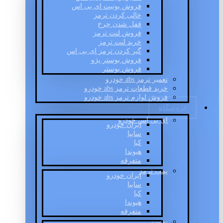
فروش یونیت ای بی اس
خالی کردن ترمز
قفل شدن چرخ
فروش لنت ترمز
خرید لنت ترمز
گیر کردن ترمز ای بی اس
فروش بوستر پژو
فروش بوستر
تعمیر ترمز abs خودرو
خرید قطعات ترمز abs خودرو
فروش لوازم ترمز abs خودرو
فروشگاه
ای بی اس خودرو
ایران خودرو
سایپا
کیا
هیوندا
متفرقه
پمپ ترمز
ایران خودرو
سایپا
کیا
هیوندا
متفرقه
یونیت