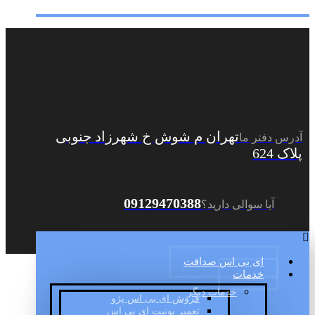
تهران م شوش خ شهرزاد جنوبی
آدرس دفتر ما
پلاک 624
09129470388
آیا سوالی دارید؟
ای بی اس صداقت
خدمات
خدمات دیگر
فروش ای بی اس پژو
تعمیر یونیت ای بی اس