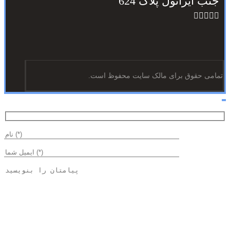
جنب ایرانول پلاک 624
تمامی حقوق برای مالک سایت محفوظ است.