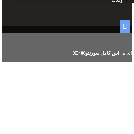
وبلاگ
ای بی اس کامل سورنتو3E400