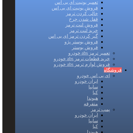
تعمیر یونیت ای بی اس
فروش یونیت ای بی اس
خالی کردن ترمز
قفل شدن چرخ
فروش لنت ترمز
خرید لنت ترمز
گیر کردن ترمز ای بی اس
فروش بوستر پژو
فروش بوستر
تعمیر ترمز abs خودرو
خرید قطعات ترمز abs خودرو
فروش لوازم ترمز abs خودرو
فروشگاه
ای بی اس خودرو
ایران خودرو
سایپا
کیا
هیوندا
متفرقه
پمپ ترمز
ایران خودرو
سایپا
کیا
هیوندا