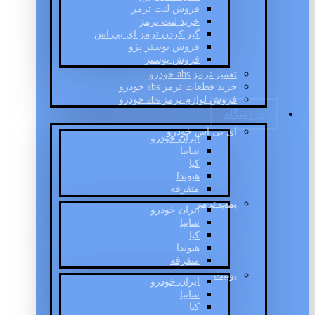
فروش لنت ترمز
خرید لنت ترمز
گیر کردن ترمز ای بی اس
فروش بوستر پژو
فروش بوستر
تعمیر ترمز abs خودرو
خرید قطعات ترمز abs خودرو
فروش لوازم ترمز abs خودرو
فروشگاه
ای بی اس خودرو
ایران خودرو
سایپا
کیا
هیوندا
متفرقه
پمپ ترمز
ایران خودرو
سایپا
کیا
هیوندا
متفرقه
یونیت
ایران خودرو
سایپا
کیا