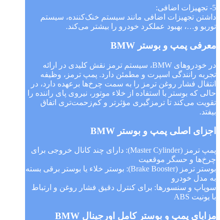
5- تجهیزات اضافی:
داشتن تجهیزات اضافی مانند سیستم خنک‌کننده، سیستم
توربو و…، بهبود عملکرد خودرو را بیشتر می‌کند.
معرفی پمپ و بوستر BMW
در خودروهای BMW، سیستم ترمز نقش کلیدی در ارائه
تجربه رانندگی اسپرت و مطمئن دارد. پمپ ترمز، وظیفه
انتقال فشار روغن ترمز را به سمت چرخ‌ها برعهده دارد، در
حالی که بوستر با استفاده از خلاء موتور، نیروی پای راننده را
تقویت می‌کند تا ترمزگیری مؤثرتر و کم‌زحمت‌تری اتفاق
بیفتد.
اجزای اصلی پمپ و بوستر BMW
پمپ ترمز (Master Cylinder): دارای چند کانال خروجی برای
چرخ‌ها و حسگر موقعیت
بوستر ترمز (Brake Booster): بوستر خلاء یا بوستر برقی بسته
به مدل خودرو
سوپاپ و سنسورها: برای کنترل دقیق فشار روغن و ارتباط
با یونیت ABS
مزایای پمپ و بوستر کامل اورجینال BMW