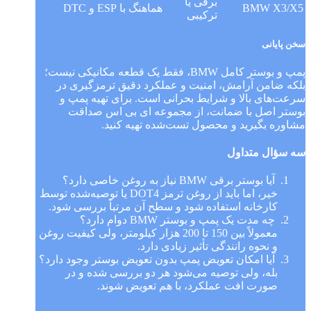
برقی یا
BMW X3/X5
هماهنگ با ESP و DTC
ترکیبی
سخن پایانی
پمپ و بوستر کامل BMW، فقط یک قطعه مکانیکی نیست؛
بلکه ضامن آرامش، امنیت و عملکرد دقیق ترمزگیری در
سرعت‌های بالا و شرایط بحرانی است. برای تهیه پمپ و
بوستر اصل با ضمانت، از مجموعه ای بی اس صداقت
مشاوره بگیرید و محصول تست‌شده تهیه کنید.
سه سؤال متداول
آیا بوستر برقی BMW نیاز به روغن خاصی دارد؟
خیر، اما باید از روغن ترمز DOT4 یا توصیه‌شده توسط
کارخانه استفاده شود و سطح آن مرتباً بررسی شود.
چه مدت یک پمپ و بوستر BMW دوام دارد؟
معمولاً بین 150 تا 200 هزار کیلومتر، ولی کیفیت روغن
و نحوه رانندگی تأثیر زیادی دارد.
آیا امکان تعویض پمپ بدون تعویض بوستر وجود دارد؟
بله، ولی توصیه می‌شود هر دو بررسی شده و در
صورت افت عملکرد، با هم تعویض شوند.