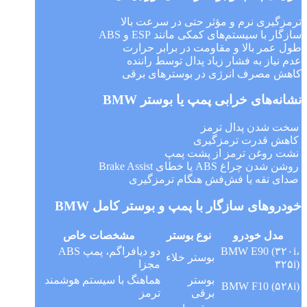
ترمزگیری نرم و مؤثر حتی در سرعت بالا
سازگار با سیستم‌های کمکی مانند ESP و ABS
طول عمر بالا و مقاومت در برابر حرارت
عدم نیاز به فشار زیاد پدال توسط راننده
کاهش مصرف انرژی در بوسترهای برقی
نشانه‌های خرابی پمپ یا بوستر BMW
سخت شدن پدال ترمز
کاهش قدرت ترمزگیری
نشت روغن ترمز از پشت پمپ
روشن شدن چراغ ABS یا خطای Brake Assist
صدای تقه یا فش‌فش هنگام ترمزگیری
خودروهای سازگار با پمپ و بوستر کامل BMW
مدل خودرو
نوع بوستر
مشخصات خاص
BMW E90 (۳۲۰i،
دو دیافراگم، پمپ ABS
بوستر خلاء
۳۲۵i)
مجزا
بوستر
هماهنگ با سیستم هوشمند
BMW F10 (۵۲۸i)
برقی
ترمز