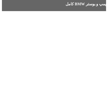
پمپ و بوستر BMW کامل