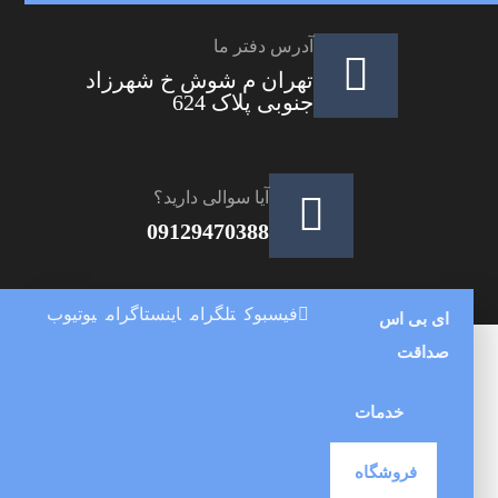
آدرس دفتر ما
تهران م شوش خ شهرزاد
جنوبی پلاک 624
آیا سوالی دارید؟
09129470388
فیسبوک
تلگرام
اینستاگرام
یوتیوب
ای بی اس
صداقت
خدمات
فروشگاه