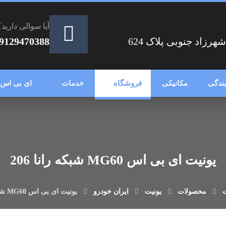
آیا سوالی دارید؟
زاد جنوبی پلاک 624
9129470388
یندگی
مکانیکی
فروشگاه
خدمات
ای بی اس
یونیت ای بی اس MG60 شبکه رانا 206
محصولات
یونیت
ایران خودرو
یونیت ای بی اس MG60 شبکه رانا 206