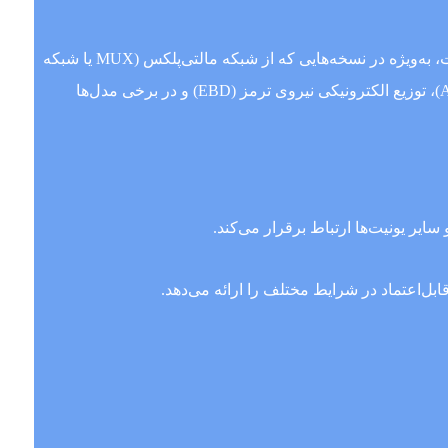
یونیت ABS مدل MG60 مخصوص خودروهای پژو 206 و رانا یکی از پرکاربردترین و حیاتی‌ترین قطعات در سیستم ترمز این خودروها است، به‌ویژه در نسخه‌هایی که از شبکه مالتی‌پلکس (MUX یا شبکه
CAN) استفاده می‌کنند. این یونیت به‌طور خاص برای هماهنگی با سیستم برق شبکه‌ای طراحی شده و کنترل دقیق سیستم ضدقفل (ABS)، توزیع الکترونیکی نیروی ترمز (EBD) و در برخی مدل‌ها