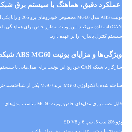
عملکرد دقیق، هماهنگ با سیستم برق شبکه
سیستم کنترل پایداری را بر عهده دارد.
ویژگی‌ها و مزایای یونیت ABS MG60 شبکه‌ای
سازگار با شبکه CAN خودرو: این یونیت برای مدل‌هایی با سیستم برق مالتی‌پلکس طراحی شده و به‌خوبی با ECU مرکزی خودرو، BSI و سایر یونیت‌ها ارتباط برقرار می‌کند.
ساخته شده با تکنولوژی MG60: برند MG60 یکی از شناخته‌شده‌ترین یونیت‌های ترمز در بازار است که دقت بالا، دوام مناسب و عملکرد قابل‌اعتماد در شرایط مختلف را ارائه می‌دهد.
قابل نصب روی مدل‌های خاص: یونیت MG60 مناسب مدل‌های:
پژو 206 تیپ 5، تیپ 6 و SD V8
پژو 206 با موتور TU5 و سیستم برق مولتی‌پلکس