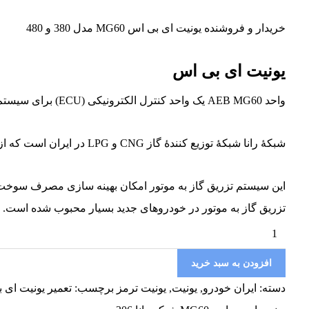
خریدار و فروشنده یونیت ای بی اس MG60 مدل 380 و 480
یونیت ای بی اس
واحد AEB MG60 یک واحد کنترل الکترونیکی (ECU) برای سیستم تزریق گاز به موتور خودرو است. این واحد برای خودروهای پژو ۲۰۶ با موتورهای سوزنی و چهار سیلندر تولید شده است.
شبکهٔ رانا شبکهٔ توزیع کنندهٔ گاز CNG و LPG در ایران است که از واحد AEB MG60 به عنوان یکی از کنترلرهای سیستم های تزریق گاز به موتور در خودرو های CNG استفاده می کند.
این سیستم تزریق گاز به موتور امکان بهینه سازی مصرف سوخت 
تزریق گاز به موتور در خودروهای جدید بسیار محبوب شده است.
افزودن به سبد خرید
دسته:
ایران خودرو
,
یونیت
,
یونیت ترمز
برچسب:
تعمیر یونیت ای بی اس MG60 شب