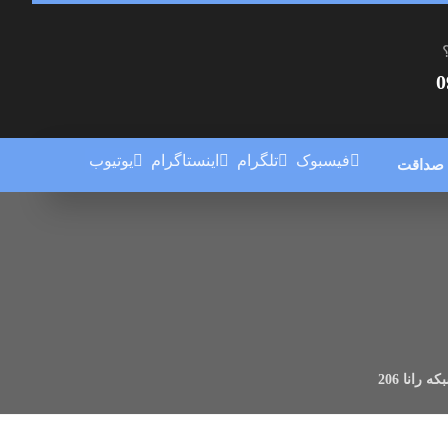
0
فیسبوک
تلگرام
اینستاگرام
یوتیوب
 صداقت