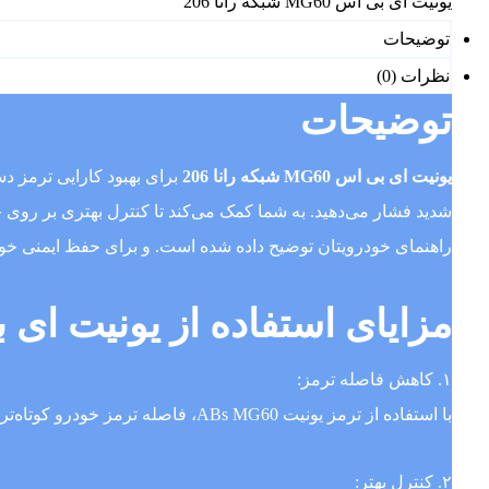
یونیت ای بی اس MG60 شبکه رانا 206
توضیحات
نظرات (0)
توضیحات
یونیت ای بی اس MG60 شبکه رانا 206
برای بهبود کارایی ترمز 
راهنمای خودرویتان توضیح داده شده است. و برای حفظ ایمنی خود،
مزایای استفاده از یونیت ای
۱. کاهش فاصله ترمز:
با استفاده از ترمز یونیت ABs MG60، فاصله ترمز خودرو کوتاه‌تر می‌شود، که در صورت بحرانی شدید از عوارض ناگوار جلوگیری می‌کند.
۲. کنترل بهتر: