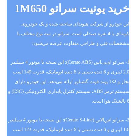
خرید یونیت سراتو 1M650
این خودرو از شرکت هیوندای ساخته شده و یک خودروی
کوپه‌ای با 4 نفره صندلی است. سراتو در سه نوع مختلف با
مشخصات فنی و طراحی متفاوت عرضه می‌شود:
1- سراتو ای‌بی‌اس (Cerato ABS): این نسخه با موتور 4 سیلندر
2.0 لیتری و 6 دنده دستی یا 6 دنده اتوماتیک، قدرت 149 اسب
بخار و 132 پوند-فوت گشتاور ارائه می‌دهد. این خودرو دارای
سیستم ترمز ABS، سیستم کنترل پایداری الکترونیکی (ESC) و
6 بالشتک هوا است.
2- سراتو اس‌الاین (Cerato S-Line): این نسخه با موتور 4 سیلندر
1.6 لیتری و 6 دنده دستی یا 6 دنده اتوماتیک، قدرت 123 اسب