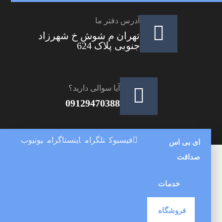
آدرس دفتر ما
تهران م شوش خ شهرزاد
جنوبی پلاک 624
آیا سوالی دارید؟
09129470388
فیسبوک
تلگرام
اینستاگرام
یوتیوب
ای بی اس
صداقت
خدمات
فروشگاه