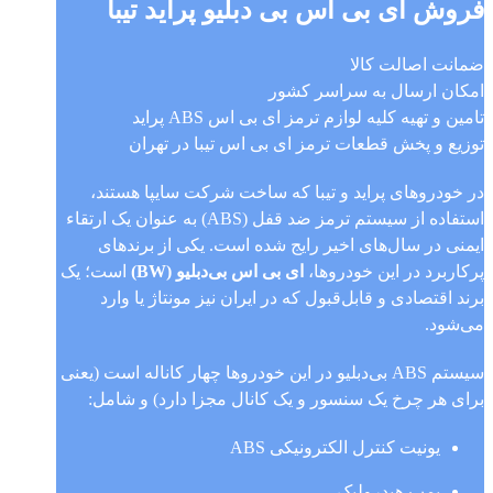
فروش ای بی اس بی دبلیو پراید تیبا
ضمانت اصالت کالا
امکان ارسال به سراسر کشور
تامین و تهیه کلیه لوازم ترمز ای بی اس ABS پراید
توزیع و پخش قطعات ترمز ای بی اس تیبا در تهران
در خودروهای پراید و تیبا که ساخت شرکت سایپا هستند،
استفاده از سیستم ترمز ضد قفل (ABS) به عنوان یک ارتقاء
ایمنی در سال‌های اخیر رایج شده است. یکی از برندهای
پرکاربرد در این خودروها،
ای بی اس بی‌دبلیو (BW)
است؛ یک
برند اقتصادی و قابل‌قبول که در ایران نیز مونتاژ یا وارد
می‌شود.
سیستم ABS بی‌دبلیو در این خودروها چهار کاناله است (یعنی
برای هر چرخ یک سنسور و یک کانال مجزا دارد) و شامل:
یونیت کنترل الکترونیکی ABS
پمپ هیدرولیک